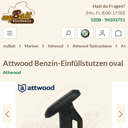
Hast du Fragen?
Zum Hauptinhalt springen
(Mo.-Fr. 8:00-17:00)
0208 - 94103751
War
myBait
Marken
Attwood
Attwood Tanksysteme
Att
Attwood Benzin-Einfüllstutzen oval
Attwood
Bildergalerie überspringen