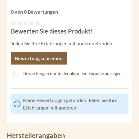
0 von 0 Bewertungen
Bewerten Sie dieses Produkt!
Durchschnittliche Bewertung von 0 von 5 Sternen
Teilen Sie Ihre Erfahrungen mit anderen Kunden.
Bewertung schreiben
Bewertungen nur in der aktuellen Sprache anzeigen.
Keine Bewertungen gefunden. Teilen Sie Ihre
Erfahrungen mit anderen.
Herstellerangaben