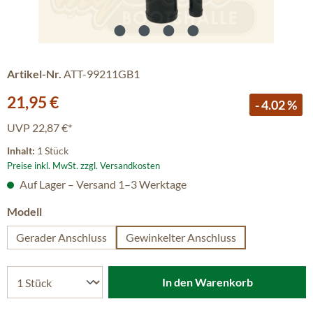
Artikel-Nr.
ATT-99211GB1
Verkaufspreis:
21,95 €
- 4.02 %
UVP
22,87 €*
Inhalt:
1 Stück
Preise inkl. MwSt. zzgl. Versandkosten
Auf Lager – Versand 1–3 Werktage
auswählen
Modell
Gerader Anschluss
Gewinkelter Anschluss
In den Warenkorb