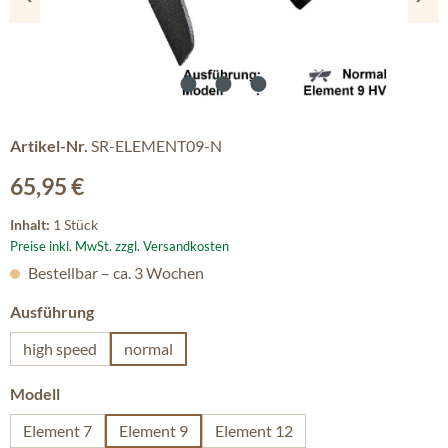
Artikel-Nr.
SR-ELEMENT09-N
Regulärer Preis:
65,95 €
Inhalt:
1 Stück
Preise inkl. MwSt. zzgl. Versandkosten
Bestellbar – ca. 3 Wochen
auswählen
Ausführung
high speed
normal
auswählen
Modell
Element 7
Element 9
Element 12