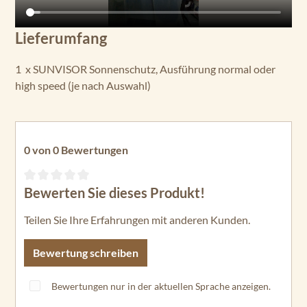
Lieferumfang
1 x SUNVISOR Sonnenschutz, Ausführung normal oder
high speed (je nach Auswahl)
0 von 0 Bewertungen
Bewerten Sie dieses Produkt!
Durchschnittliche Bewertung von 0 von 5 Sternen
Teilen Sie Ihre Erfahrungen mit anderen Kunden.
Bewertung schreiben
Bewertungen nur in der aktuellen Sprache anzeigen.