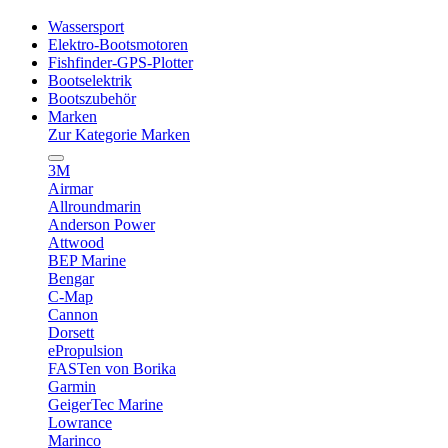
Wassersport
Elektro-Bootsmotoren
Fishfinder-GPS-Plotter
Bootselektrik
Bootszubehör
Marken
Zur Kategorie Marken
3M
Airmar
Allroundmarin
Anderson Power
Attwood
BEP Marine
Bengar
C-Map
Cannon
Dorsett
ePropulsion
FASTen von Borika
Garmin
GeigerTec Marine
Lowrance
Marinco