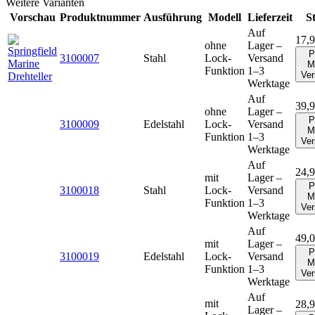
Weitere Varianten
Vorschau
Produktnummer
Ausführung
Modell
Lieferzeit
S
Auf
17,9
ohne
Lager –
P
3100007
Stahl
Lock-
Versand
M
Funktion
1–3
Ver
Werktage
Auf
39,9
ohne
Lager –
P
3100009
Edelstahl
Lock-
Versand
M
Funktion
1–3
Ver
Werktage
Auf
24,9
mit
Lager –
P
3100018
Stahl
Lock-
Versand
M
Funktion
1–3
Ver
Werktage
Auf
49,0
mit
Lager –
P
3100019
Edelstahl
Lock-
Versand
M
Funktion
1–3
Ver
Werktage
Auf
mit
28,9
Lager –