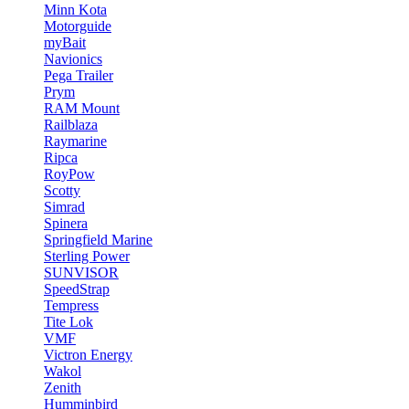
Minn Kota
Motorguide
myBait
Navionics
Pega Trailer
Prym
RAM Mount
Railblaza
Raymarine
Ripca
RoyPow
Scotty
Simrad
Spinera
Springfield Marine
Sterling Power
SUNVISOR
SpeedStrap
Tempress
Tite Lok
VMF
Victron Energy
Wakol
Zenith
Humminbird