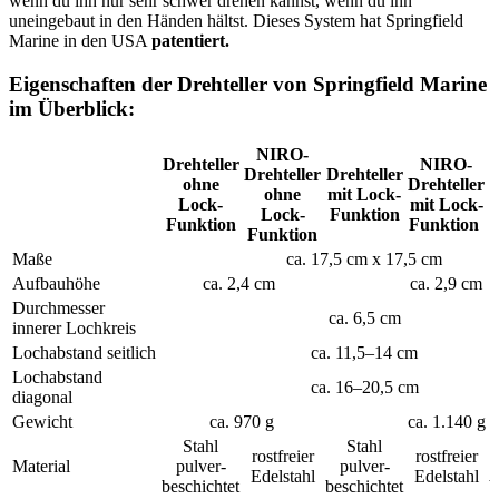
wenn du ihn nur sehr schwer drehen kannst, wenn du ihn
uneingebaut in den Händen hältst. Dieses System hat Springfield
Marine in den USA
patentiert.
Eigenschaften der Drehteller von Springfield Marine
im Überblick:
NIRO-
Drehteller
NIRO-
D
Drehteller
Drehteller
ohne
Drehteller
ohne
mit Lock-
Lock-
mit Lock-
Lock-
Funktion
Funktion
Funktion
Funktion
Maße
ca. 17,5 cm x 17,5 cm
Aufbauhöhe
ca. 2,4 cm
ca. 2,9 cm
Durchmesser
ca. 6,5 cm
innerer Lochkreis
Lochabstand seitlich
ca. 11,5–14 cm
Lochabstand
ca. 16–20,5 cm
diagonal
Gewicht
ca. 970 g
ca. 1.140 g
Stahl
Stahl
rostfreier
rostfreier
Material
pulver­
pulver­
Edelstahl
Edelstahl
beschichtet
beschichtet
b