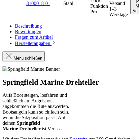
Lock-
P
3100018-01
Stahl
Versand
Funktion
M
1–3
Ver
Pro
Werktage
Beschreibung
Bewertungen
Fragen zum Artikel
Herstellerangaben
Menü schließen
Springfield Marine Drehteller
Aufs Boot steigen, losfahren und
schließlich am Angelspot
angekommen die Rute auswerfen.
Bootsangeln kann so einfach sein,
wenn die Sitzposition passt. Auf
deinen
Springfield
Marine Drehteller
ist Verlass.