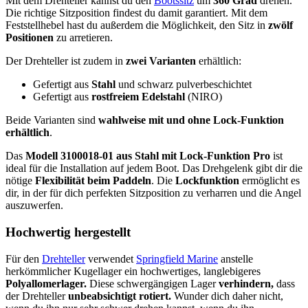
Mit dem Drehteller kannst du den
Bootssitz
um
360 Grad
drehen.
Die richtige Sitzposition findest du damit garantiert. Mit dem
Feststellhebel hast du außerdem die Möglichkeit, den Sitz in
zwölf
Positionen
zu arretieren.
Der Drehteller ist zudem in
zwei Varianten
erhältlich:
Gefertigt aus
Stahl
und schwarz pulverbeschichtet
Gefertigt aus
rostfreiem Edelstahl
(NIRO)
Beide Varianten sind
wahlweise mit und ohne Lock-Funktion
erhältlich
.
Das
Modell 3100018-01 aus Stahl mit Lock-Funktion Pro
ist
ideal für die Installation auf jedem Boot. Das Drehgelenk gibt dir die
nötige
Flexibilität beim Paddeln
. Die
Lockfunktion
ermöglicht es
dir, in der für dich perfekten Sitzposition zu verharren und die Angel
auszuwerfen.
Hochwertig hergestellt
Für den
Drehteller
verwendet
Springfield Marine
anstelle
herkömmlicher Kugellager ein hochwertiges, langlebigeres
Polyallomerlager.
Diese schwergängigen Lager
verhindern,
dass
der Drehteller
unbeabsichtigt rotiert.
Wunder dich daher nicht,