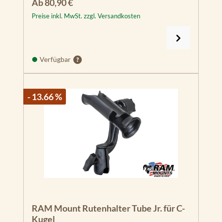
Regulärer Preis:
Ab
80,90 €
Preise inkl. MwSt. zzgl. Versandkosten
Verfügbar
- 13.66 %
RAM Mount Rutenhalter Tube Jr. für C-
Kugel