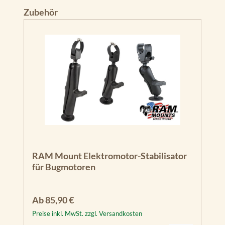
Produktgalerie überspringen
Zubehör
RAM Mount Elektromotor-Stabilisator
für Bugmotoren
Regulärer Preis:
Ab
85,90 €
Preise inkl. MwSt. zzgl. Versandkosten