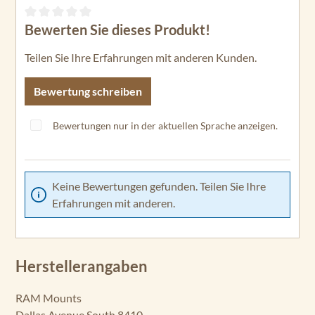
Bewerten Sie dieses Produkt!
Durchschnittliche Bewertung von 0 von 5 Sternen
Teilen Sie Ihre Erfahrungen mit anderen Kunden.
Bewertung schreiben
Bewertungen nur in der aktuellen Sprache anzeigen.
Keine Bewertungen gefunden. Teilen Sie Ihre
Erfahrungen mit anderen.
Herstellerangaben
RAM Mounts
Dallas Avenue South 8410