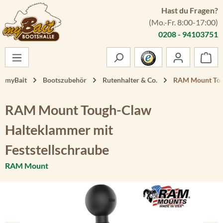
Hast du Fragen?
Zum Hauptinhalt springen
(Mo.-Fr. 8:00-17:00)
0208 - 94103751
War
myBait
Bootszubehör
Rutenhalter & Co.
RAM Mount Toug
RAM Mount Tough-Claw
Halteklammer mit
Feststellschraube
RAM Mount
Bildergalerie überspringen