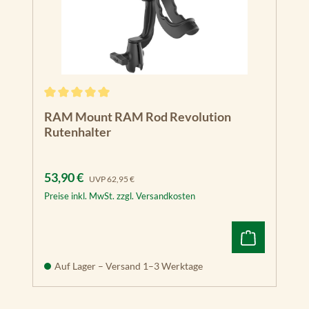
Durchschnittliche Bewertung von 5 von 5 Sternen
RAM Mount RAM Rod Revolution
Rutenhalter
Verkaufspreis:
Regulärer Preis:
53,90 €
UVP
62,95 €
Preise inkl. MwSt. zzgl. Versandkosten
Auf Lager – Versand 1–3 Werktage