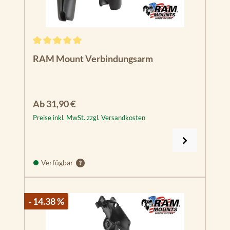
Durchschnittliche Bewertung von 5 von 5 Sternen
RAM Mount Verbindungsarm
Regulärer Preis:
Ab
31,90 €
Preise inkl. MwSt. zzgl. Versandkosten
Verfügbar
- 14.38 %