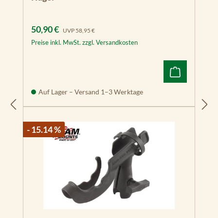
Verkaufspreis:
Regulärer Preis:
50,90 €
UVP
58,95 €
Preise inkl. MwSt. zzgl. Versandkosten
Auf Lager – Versand 1–3 Werktage
- 15.14 %