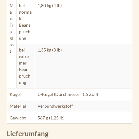
M
bei
1,80 kg (4 lb)
a
norma
x.
ler
Tr
Beans
a
pruch
gl
ung
as
bei
1,35 kg (3 lb)
t
extre
mer
Beans
pruch
ung
Kugel
C-Kugel (Durchmesser 1,5 Zoll)
Material
Verbundwerkstoff
Gewicht
567 g (1,25 lb)
Lieferumfang