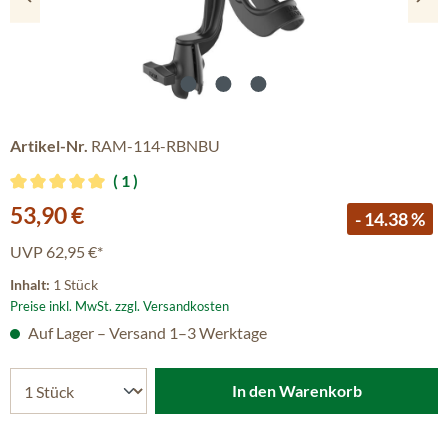
Artikel-Nr.
RAM-114-RBNBU
1
Durchschnittliche Bewertung von 5 von 5 Sternen
Verkaufspreis:
53,90 €
- 14.38 %
UVP
62,95 €*
Inhalt:
1 Stück
Preise inkl. MwSt. zzgl. Versandkosten
Auf Lager – Versand 1–3 Werktage
In den Warenkorb