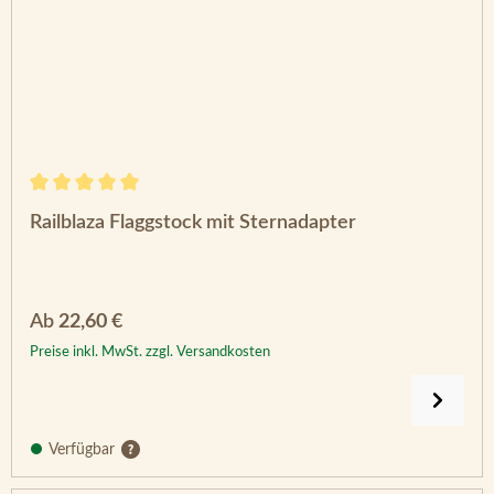
Durchschnittliche Bewertung von 5 von 5 Sternen
Railblaza Flaggstock mit Sternadapter
Regulärer Preis:
Ab
22,60 €
Preise inkl. MwSt. zzgl. Versandkosten
Verfügbar