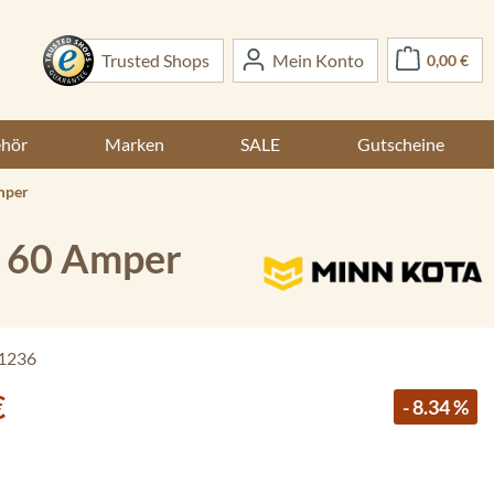
War
Trusted Shops
Mein Konto
0,00 €
ehör
Marken
SALE
Gutscheine
mper
s 60 Amper
1236
€
- 8.34 %