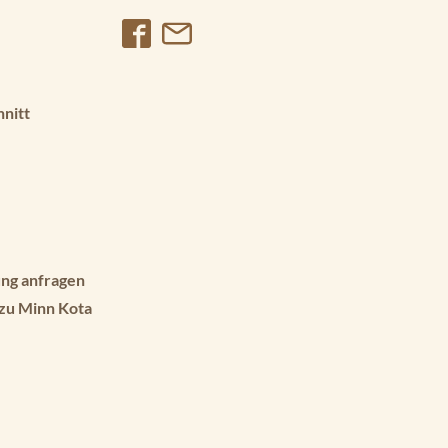
hnitt
ng anfragen
 zu Minn Kota