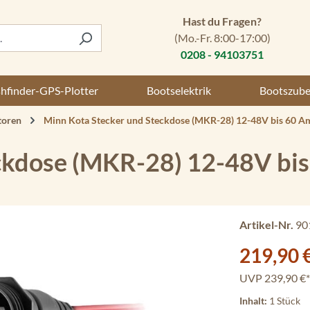
Hast du Fragen?
(Mo.-Fr. 8:00-17:00)
0208 - 94103751
shfinder-GPS-Plotter
Bootselektrik
Bootszub
toren
Minn Kota Stecker und Steckdose (MKR-28) 12-48V bis 60 A
ckdose (MKR-28) 12-48V bi
Artikel-Nr.
90
Verkaufspreis:
219,90 
UVP
239,90 €*
Inhalt:
1 Stück