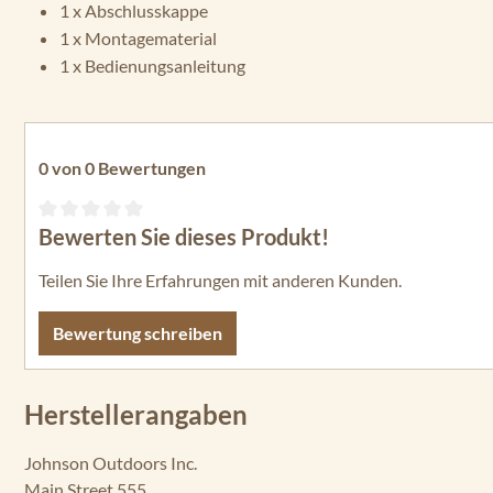
1 x Abschlusskappe
1 x Montagematerial
1 x Bedienungsanleitung
0 von 0 Bewertungen
Bewerten Sie dieses Produkt!
Durchschnittliche Bewertung von 0 von 5 Sternen
Teilen Sie Ihre Erfahrungen mit anderen Kunden.
Bewertung schreiben
Herstellerangaben
Johnson Outdoors Inc.
Main Street 555