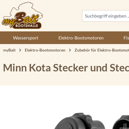
 Hauptinhalt springen
Zur Suche springen
Zur Hauptnavigation springen
Wassersport
Elektro-Bootsmotoren
Fi
myBait
Elektro-Bootsmotoren
Zubehör für Elektro-Bootsmo
Minn Kota Stecker und Ste
Bildergalerie überspringen