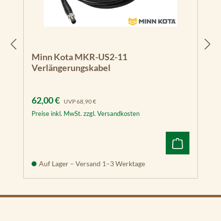
Minn Kota MKR-US2-11
Verlängerungskabel
Verkaufspreis:
Regulärer Preis:
62,00 €
UVP
68,90 €
Preise inkl. MwSt. zzgl. Versandkosten
Auf Lager – Versand 1–3 Werktage