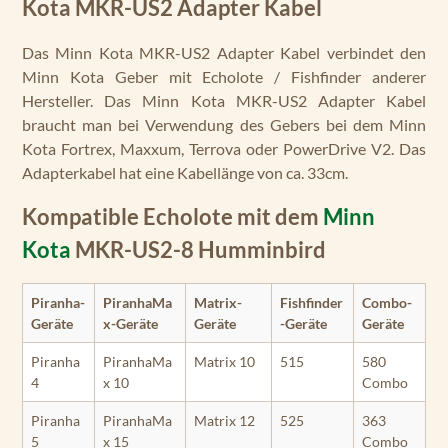
Kota MKR-US2 Adapter Kabel
Das Minn Kota MKR-US2 Adapter Kabel verbindet den
Minn Kota Geber mit Echolote / Fishfinder anderer
Hersteller. Das Minn Kota MKR-US2 Adapter Kabel
braucht man bei Verwendung des Gebers bei dem Minn
Kota Fortrex, Maxxum, Terrova oder PowerDrive V2. Das
Adapterkabel hat eine Kabellänge von ca. 33cm.
Kompatible Echolote mit dem
Minn
Kota
MKR-US2-8 Humminbird
Piranha-
PiranhaMa
Matrix-
Fishfinder
Combo-
Geräte
x-Geräte
Geräte
-Geräte
Geräte
Piranha
PiranhaMa
Matrix 10
515
580
4
x 10
Combo
Piranha
PiranhaMa
Matrix 12
525
363
5
x 15
Combo