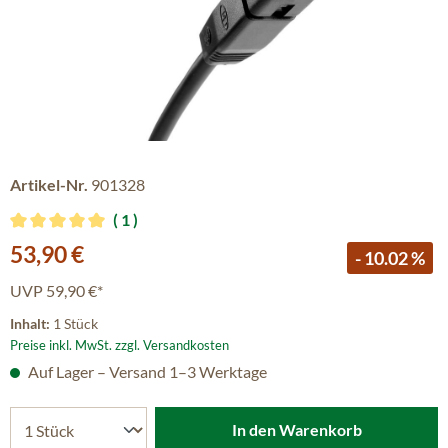
Artikel-Nr.
901328
1
Durchschnittliche Bewertung von 5 von 5 Sternen
Verkaufspreis:
53,90 €
- 10.02 %
UVP
59,90 €*
Inhalt:
1 Stück
Preise inkl. MwSt. zzgl. Versandkosten
Auf Lager – Versand 1–3 Werktage
In den Warenkorb