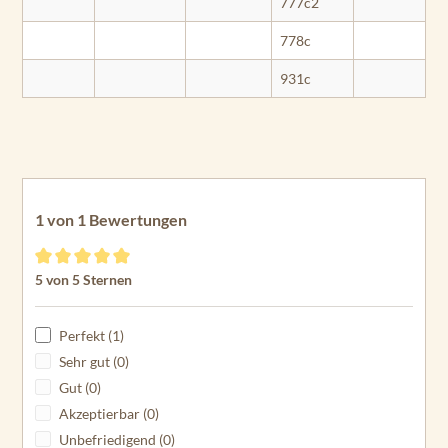
777c2
778c
931c
1 von 1 Bewertungen
Durchschnittliche Bewertung von 5 von 5 Sternen
5 von 5 Sternen
Perfekt (1)
Sehr gut (0)
Gut (0)
Akzeptierbar (0)
Unbefriedigend (0)