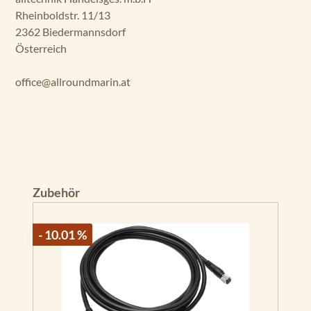
Rheinboldstr. 11/13
2362 Biedermannsdorf
Österreich
office@allroundmarin.at
Produktgalerie überspringen
Zubehör
- 10.01 %