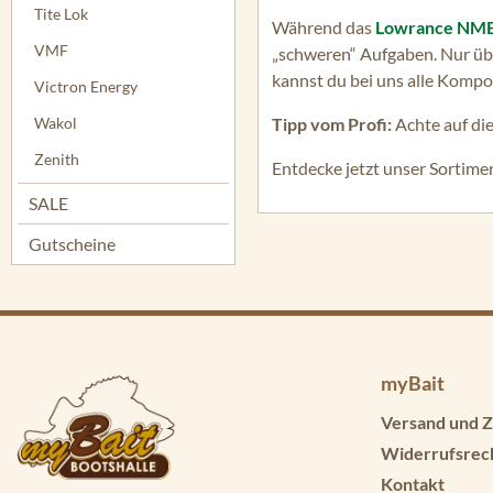
Tite Lok
Während das
Lowrance NME
VMF
„schweren“ Aufgaben. Nur übe
kannst du bei uns alle Komp
Victron Energy
Wakol
Tipp vom Profi:
Achte auf di
Zenith
Entdecke jetzt unser Sortime
SALE
Gutscheine
myBait
Versand und Z
Widerrufsrec
Kontakt