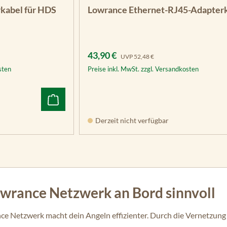
kabel für HDS
Lowrance Ethernet-RJ45-Adapter
Verkaufspreis:
Regulärer Preis:
43,90 €
UVP
52,48 €
sten
Preise inkl. MwSt. zzgl. Versandkosten
Derzeit nicht verfügbar
owrance Netzwerk an Bord sinnvoll
nce Netzwerk macht dein Angeln effizienter. Durch die Vernetzung