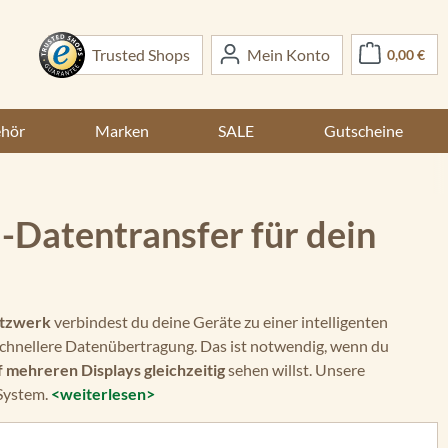
War
Trusted Shops
Mein Konto
0,00 €
ehör
Marken
SALE
Gutscheine
Datentransfer für dein
etzwerk
verbindest du deine Geräte zu einer intelligenten
schnellere Datenübertragung. Das ist notwendig, wenn du
f mehreren Displays gleichzeitig
sehen willst. Unsere
 System.
<weiterlesen>