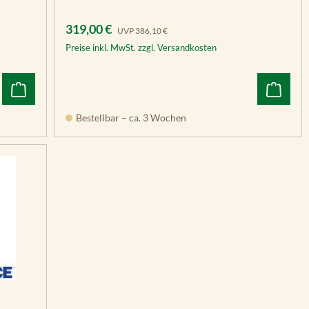
Verkaufspreis:
Regulärer Preis:
319,00 €
UVP
386,10 €
Preise inkl. MwSt. zzgl. Versandkosten
Bestellbar – ca. 3 Wochen