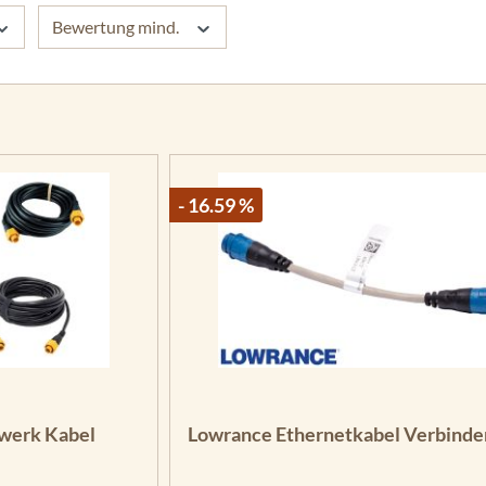
Bewertung mind.
- 16.59 %
g von 5 von 5 Sternen
werk Kabel
Lowrance Ethernetkabel Verbinde