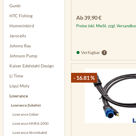
Gunki
HTC Fishing
Regulärer Preis:
Ab
39,90 €
Humminbird
Preise inkl. MwSt. zzgl. Versandko
Jarocells
Johnny Ray
Verfügbar
Johnson Pump
Kaiser Edelstahl Design
Li Time
- 16.81 %
Liqui Moly
Lowrance
Lowrance Zubehör
Lowrance Geber
Lowrance NMEA 2000
Lowrance Stromkabel