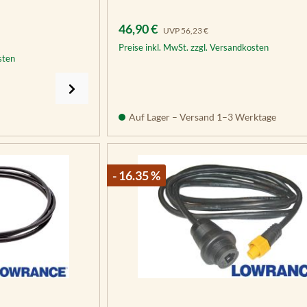
Verkaufspreis:
Regulärer Preis:
46,90 €
UVP
56,23 €
Preise inkl. MwSt. zzgl. Versandkosten
sten
Auf Lager – Versand 1–3 Werktage
- 16.35 %