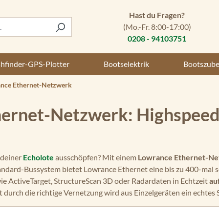
Hast du Fragen?
(Mo.-Fr. 8:00-17:00)
0208 - 94103751
shfinder-GPS-Plotter
Bootselektrik
Bootszub
nce Ethernet-Netzwerk
ernet-Netzwerk: Highspeed-
 deiner
Echolote
ausschöpfen? Mit einem
Lowrance Ethernet-N
andard-Bussystem bietet Lowrance Ethernet eine bis zu 400-mal 
ie ActiveTarget, StructureScan 3D oder Radardaten in Echtzeit
au
st durch die richtige Vernetzung wird aus Einzelgeräten ein echtes