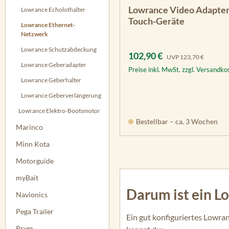
Lowrance Video Adapter
Lowrance Echolothalter
Touch-Geräte
Lowrance Ethernet-
Netzwerk
Lowrance Schutzabdeckung
Verkaufspreis:
Regulärer Preis:
102,90 €
UVP
123,70 €
Lowrance Geberadapter
Preise inkl. MwSt. zzgl. Versandko
Lowrance Geberhalter
Lowrance Geberverlängerung
Lowrance Elektro-Bootsmotor
Bestellbar – ca. 3 Wochen
Marinco
Minn Kota
Motorguide
myBait
Darum ist ein L
Navionics
Pega Trailer
Ein gut konfiguriertes Lowra
Prym