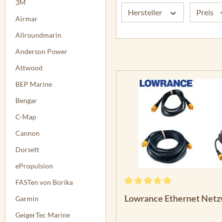
3M
Hersteller
Preis
Airmar
Allroundmarin
Anderson Power
Attwood
BEP Marine
Bengar
C-Map
Cannon
Dorsett
ePropulsion
FASTen von Borika
Durchschnittliche Bewertun
Lowrance Ethernet Netz
Garmin
GeigerTec Marine