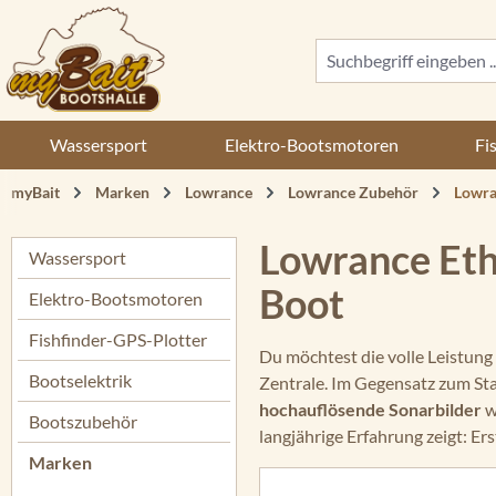
 Hauptinhalt springen
Zur Suche springen
Zur Hauptnavigation springen
Wassersport
Elektro-Bootsmotoren
Fi
myBait
Marken
Lowrance
Lowrance Zubehör
Lowra
Lowrance Eth
Wassersport
Boot
Elektro-Bootsmotoren
Fishfinder-GPS-Plotter
Du möchtest die volle Leistung
Bootselektrik
Zentrale. Im Gegensatz zum St
hochauflösende Sonarbilder
w
Bootszubehör
langjährige Erfahrung zeigt: Er
Marken