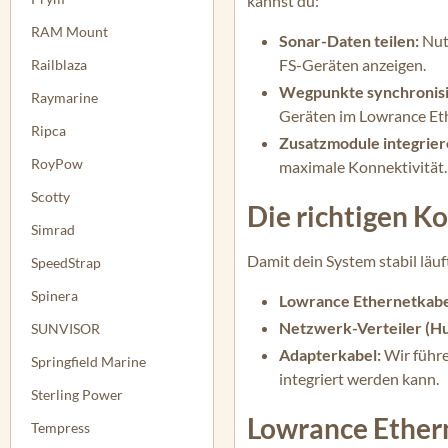
kannst du:
RAM Mount
Sonar-Daten teilen:
Nutz
FS-Geräten anzeigen.
Railblaza
Wegpunkte synchronisi
Raymarine
Geräten im Lowrance Et
Ripca
Zusatzmodule integrier
RoyPow
maximale Konnektivität.
Scotty
Die richtigen K
Simrad
Damit dein System stabil läuf
SpeedStrap
Spinera
Lowrance Ethernetkabe
Netzwerk-Verteiler (Hu
SUNVISOR
Adapterkabel:
Wir führe
Springfield Marine
integriert werden kann.
Sterling Power
Lowrance Ethern
Tempress