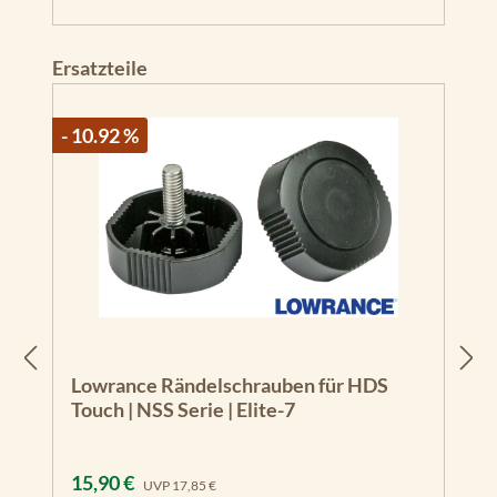
Produktgalerie überspringen
Ersatzteile
- 10.92 %
Lowrance Rändelschrauben für HDS
Touch | NSS Serie | Elite-7
Verkaufspreis:
Regulärer Preis:
15,90 €
UVP
17,85 €