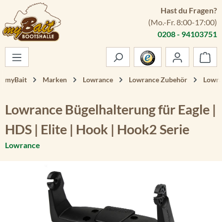
Hast du Fragen?
Zum Hauptinhalt springen
(Mo.-Fr. 8:00-17:00)
0208 - 94103751
War
myBait
Marken
Lowrance
Lowrance Zubehör
Lowra
Lowrance Bügelhalterung für Eagle |
HDS | Elite | Hook | Hook2 Serie
Lowrance
Bildergalerie überspringen