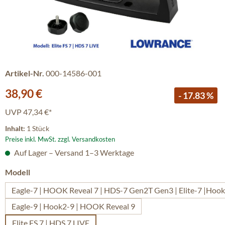
Artikel-Nr.
000-14586-001
Verkaufspreis:
38,90 €
- 17.83 %
UVP
47,34 €*
Inhalt:
1 Stück
Preise inkl. MwSt. zzgl. Versandkosten
Auf Lager – Versand 1–3 Werktage
auswählen
Modell
Eagle-7 | HOOK Reveal 7 | HDS-7 Gen2T Gen3 | Elite-7 |Hoo
Eagle-9 | Hook2-9 | HOOK Reveal 9
Elite FS 7 | HDS 7 LIVE