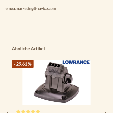
emea.marketing@navico.com
Produktgalerie überspringen
Ähnliche Artikel
- 29.61 %