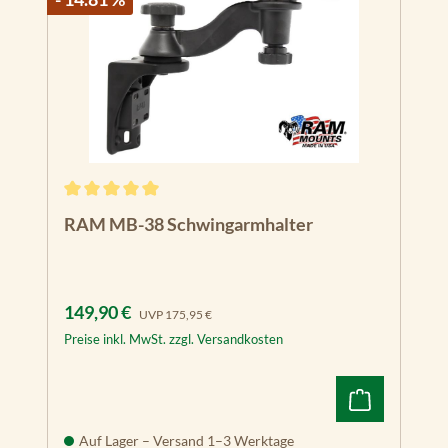
Durchschnittliche Bewertung von 5 von 5 Sternen
RAM MB-38 Schwingarmhalter
Verkaufspreis:
Regulärer Preis:
149,90 €
UVP
175,95 €
Preise inkl. MwSt. zzgl. Versandkosten
Auf Lager – Versand 1–3 Werktage