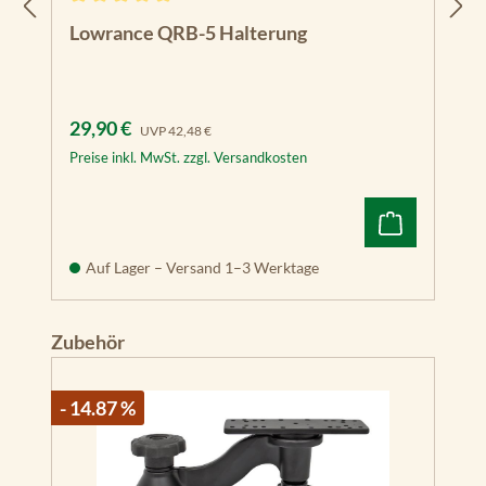
Durchschnittliche Bewertung von 5 von 5 Sternen
Lowrance QRB-5 Halterung
Verkaufspreis:
Regulärer Preis:
29,90 €
UVP
42,48 €
Preise inkl. MwSt. zzgl. Versandkosten
Auf Lager – Versand 1–3 Werktage
Produktgalerie überspringen
Zubehör
- 14.87 %