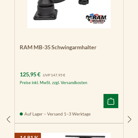
RAM MB-35 Schwingarmhalter
Verkaufspreis:
Regulärer Preis:
125,95 €
UVP
147,95 €
Preise inkl. MwSt. zzgl. Versandkosten
Auf Lager – Versand 1–3 Werktage
- 14.81 %