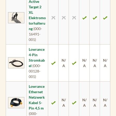
Active
Target 2
XL
Elektromo
torhalteru
ng
(000-
16491-
001)
Lowrance
4-Pin
Stromkab
N/
N/
N/
N/
el
(000-
A
A
A
A
00128-
001)
Lowrance
Ethernet
Netzwerk
N/
N/
N/
N/
Kabel 5-
A
A
A
A
Pin 4,5 m
(000-