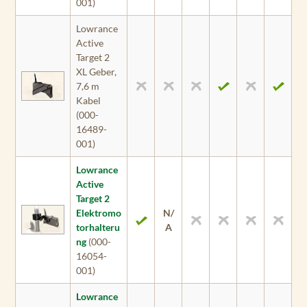
001)
Lowrance
Active
Target 2
XL Geber,
7,6 m
Kabel
(000-
16489-
001)
Lowrance
Active
Target 2
Elektromo
N/
torhalteru
A
ng
(000-
16054-
001)
Lowrance