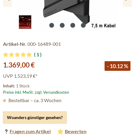
Artikel-Nr.
000-16489-001
1
Durchschnittliche Bewertung von 5 von 5 Sternen
Verkaufspreis:
1.369,00 €
- 10.12 %
UVP
1.523,19 €*
Inhalt:
1 Stück
Preise inkl. MwSt. zzgl. Versandkosten
Bestellbar – ca. 3 Wochen
Woanders günstiger gesehen?
Fragen zum Artikel
Bewerten