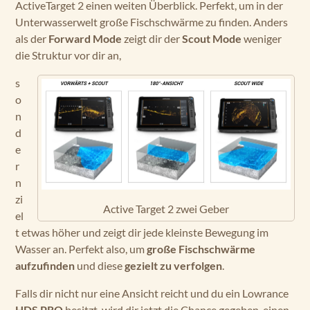
ActiveTarget 2 einen weiten Überblick. Perfekt, um in der
Unterwasserwelt große Fischschwärme zu finden. Anders
als der
Forward Mode
zeigt dir der
Scout Mode
weniger
die Struktur vor dir an,
s
o
n
d
e
r
n
zi
Active Target 2 zwei Geber
el
t etwas höher und zeigt dir jede kleinste Bewegung im
Wasser an. Perfekt also, um
große Fischschwärme
aufzufinden
und diese
gezielt zu verfolgen
.
Falls dir nicht nur eine Ansicht reicht und du ein Lowrance
HDS PRO
besitzt, wird dir jetzt die Chance gegeben, einen