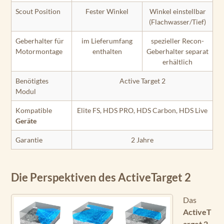
Scout Position
Fester Winkel
Winkel einstellbar
(Flachwasser/Tief)
Geberhalter für
im Lieferumfang
spezieller Recon-
Motormontage
enthalten
Geberhalter separat
erhältlich
Benötigtes
Active Target 2
Modul
Kompatible
Elite FS, HDS PRO, HDS Carbon, HDS Live
Geräte
Garantie
2 Jahre
Die Perspektiven des ActiveTarget 2
Das
ActiveT
arget 2