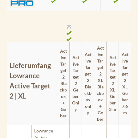
Act
Act
Act
ive
Act
ive
Act
Act
ive
Tar
ive
Tar
ive
ive
Lieferumfang
Tar
get
Tar
get
Tar
Tar
get
2
get
Lowrance
2
get
get
2
XL
2
Bla
2
2
Active Target
Bla
Bla
XL
ckb
Ge
XL
ckb
ckb
Ge
2 | XL
ox
ber
Ge
ox
ox
ber
+
Onl
ber
onl
+
7,6
Ge
y
3 m
y
Ge
m
ber
ber
Lowrance
Active