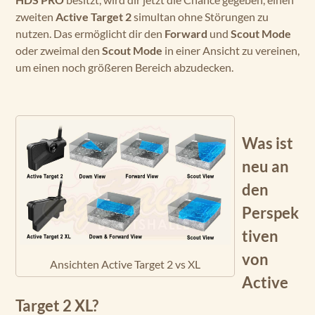
zweiten
Active Target 2
simultan ohne Störungen zu
nutzen. Das ermöglicht dir den
Forward
und
Scout Mode
oder zweimal den
Scout Mode
in einer Ansicht zu vereinen,
um einen noch größeren Bereich abzudecken.
Was ist
neu an
den
Perspek
tiven
von
Ansichten Active Target 2 vs XL
Active
Target 2 XL?