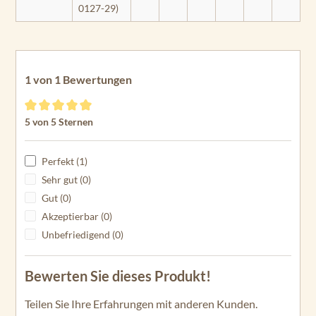
0127-29)
1 von 1 Bewertungen
Durchschnittliche Bewertung von 5 von 5 Sternen
5 von 5 Sternen
Perfekt (1)
Sehr gut (0)
Gut (0)
Akzeptierbar (0)
Unbefriedigend (0)
Bewerten Sie dieses Produkt!
Teilen Sie Ihre Erfahrungen mit anderen Kunden.