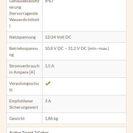
Gehäuseklassifiz
IP67
ierung
(hervorragende
Wasserdichtheit
)
Netzspannung
12/24 Volt DC
Betriebsspannu
10,8 V DC – 31,2 V DC (min.–max.)
ng
Stromverbrauch
1,5 A
in Ampere [A]
Verpolungsschu
tz
Empfohlener
3 A
Sicherungswert
Gewicht
1,86 kg
Active Target 2 Geber