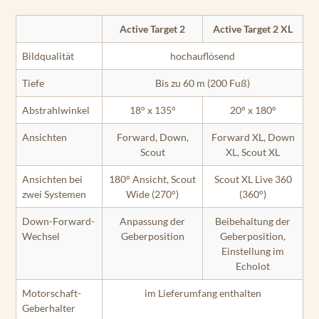
Active Target 2
Active Target 2 XL
Bildqualität
hochauflösend
Tiefe
Bis zu 60 m (200 Fuß)
Abstrahlwinkel
18° x 135°
20° x 180°
Ansichten
Forward, Down,
Forward XL, Down
Scout
XL, Scout XL
Ansichten bei
180° Ansicht, Scout
Scout XL Live 360
zwei Systemen
Wide (270°)
(360°)
Down-Forward-
Anpassung der
Beibehaltung der
Wechsel
Geberposition
Geberposition,
Einstellung im
Echolot
Motorschaft-
im Lieferumfang enthalten
Geberhalter