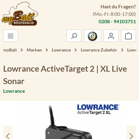
Hast du Fragen?
Zum Hauptinhalt springen
(Mo.-Fr. 8:00-17:00)
0208 - 94103751
War
myBait
Marken
Lowrance
Lowrance Zubehör
Lowra
Lowrance ActiveTarget 2 | XL Live
Sonar
Lowrance
Bildergalerie überspringen