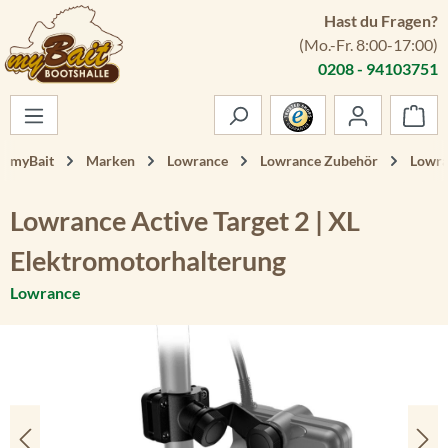
Hast du Fragen?
Zum Hauptinhalt springen
(Mo.-Fr. 8:00-17:00)
0208 - 94103751
War
myBait
Marken
Lowrance
Lowrance Zubehör
Lowra
Lowrance Active Target 2 | XL
Elektromotorhalterung
Lowrance
Bildergalerie überspringen