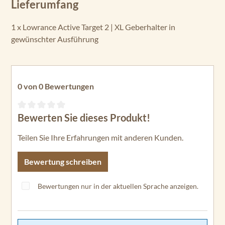
Lieferumfang
1 x Lowrance Active Target 2 | XL Geberhalter in
gewünschter Ausführung
0 von 0 Bewertungen
Bewerten Sie dieses Produkt!
Durchschnittliche Bewertung von 0 von 5 Sternen
Teilen Sie Ihre Erfahrungen mit anderen Kunden.
Bewertung schreiben
Bewertungen nur in der aktuellen Sprache anzeigen.