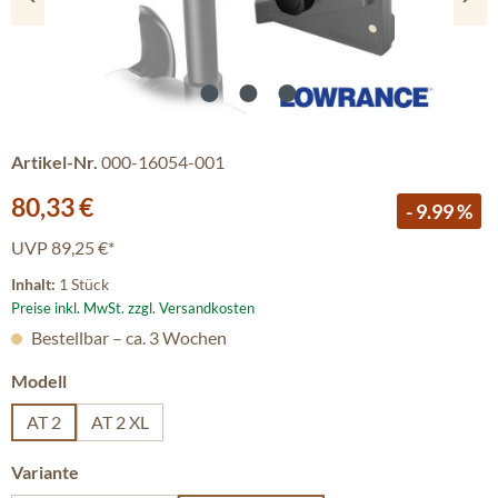
Artikel-Nr.
000-16054-001
Verkaufspreis:
80,33 €
- 9.99 %
UVP
89,25 €*
Inhalt:
1 Stück
Preise inkl. MwSt. zzgl. Versandkosten
Bestellbar – ca. 3 Wochen
auswählen
Modell
AT 2
AT 2 XL
auswählen
Variante