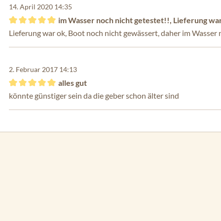
14. April 2020 14:35
im Wasser noch nicht getestet!!, Lieferung war
Bewertung mit 5 von 5 Sternen
Lieferung war ok, Boot noch nicht gewässert, daher im Wasser 
2. Februar 2017 14:13
alles gut
Bewertung mit 5 von 5 Sternen
könnte günstiger sein da die geber schon älter sind