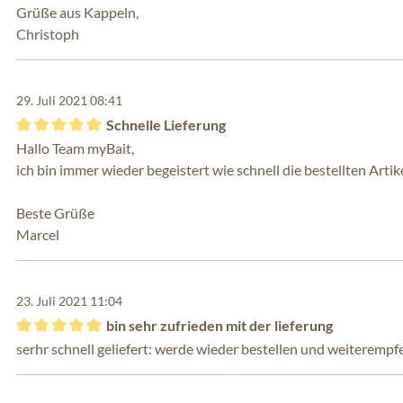
Grüße aus Kappeln,
Christoph
29. Juli 2021 08:41
Schnelle Lieferung
Bewertung mit 5 von 5 Sternen
Hallo Team myBait,
ich bin immer wieder begeistert wie schnell die bestellten Arti
Beste Grüße
Marcel
23. Juli 2021 11:04
bin sehr zufrieden mit der lieferung
Bewertung mit 5 von 5 Sternen
serhr schnell geliefert: werde wieder bestellen und weiterempf