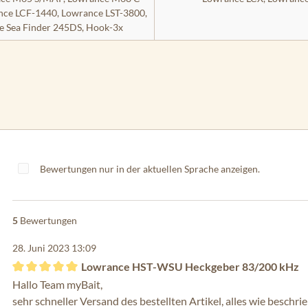
ce LCF-1440, Lowrance LST-3800,
e Sea Finder 245DS, Hook-3x
Bewertungen nur in der aktuellen Sprache anzeigen.
5
Bewertungen
28. Juni 2023 13:09
Lowrance HST-WSU Heckgeber 83/200 kHz
Bewertung mit 5 von 5 Sternen
Hallo Team myBait,
sehr schneller Versand des bestellten Artikel, alles wie beschri