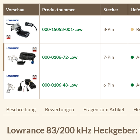
Vorschau
Produktnummer
Stecker
Liefe
000-15053-001-Low
8-Pin
Be
000-0106-72-Low
7-Pin
Au
000-0106-48-Low
6-Pin
Au
Beschreibung
Bewertungen
Fragen zum Artikel
He
Lowrance 83/200 kHz Heckgeber: De