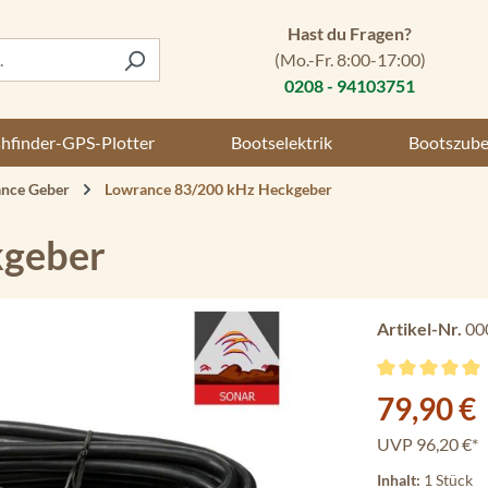
Hast du Fragen?
(Mo.-Fr. 8:00-17:00)
0208 - 94103751
shfinder-GPS-Plotter
Bootselektrik
Bootszub
nce Geber
Lowrance 83/200 kHz Heckgeber
kgeber
Artikel-Nr.
00
Durchschnittli
Verkaufspreis:
79,90 €
UVP
96,20 €*
Inhalt:
1 Stück