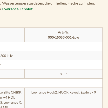
und Wassertemperaturdaten, die dir helfen, Fische zu finden.
n
Lowrance Echolot
.
Art.-Nr.
000-15053-001-Low
z
 200 kHz
z
8 Pin
e Elite CHIRP,
Lowrance Hook2, HOOK Reveal, Eagle 5 - 9
rk-4 HDI,
S, Lowrance X,
e LMS