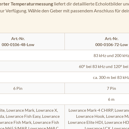
ierter Temperaturmessung
liefert dir detaillierte Echolotbilder 
 zur Verfügung. Wähle den Geber mit passendem Anschluss für dei
Art.-Nr.
Art.-Nr.
000-0106-48-Low
000-0106-72-Low
83 kHz und 200 kH
60° bei 83 kHz und 120° bei
ca. 300 m bei 83 kH
6 Pin
7 Pin
6 m
ite, Lowrance Mark, Lowrance X,
Lowrance Mark-4 CHIRP, Lowranc
a, Lowrance Fish Easy, Lowrance
Lowrance Hook, Lowrance Ma
Lowrance Fish Mark, Lowrance Fish
Lowrance Elite HDI, Lowrance HD
race M65 S/MAP, Lowrance M68 C
Lowrance LCX, Lowranc