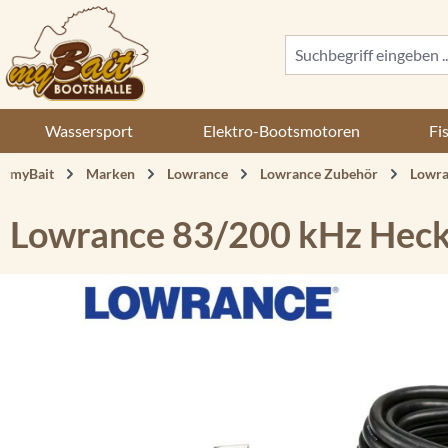
 Hauptinhalt springen
Zur Suche springen
Zur Hauptnavigation springen
Wassersport
Elektro-Bootsmotoren
Fi
myBait
Marken
Lowrance
Lowrance Zubehör
Lowra
Lowrance 83/200 kHz Hec
Bildergalerie überspringen