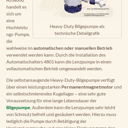
handelt es
sich um
eine
Heavy-Duty Bilgepumpe als
Hochleistu
technische Detailgrafik
ngs-Pumpe,
die
wahlweise im
automatischen oder manuellen Betrieb
verwendet werden kann. Durch die Installation des
Automatischalters 4801 kann die Lenzpumpe in einen
vollautomatischen Betrieb umgewandelt werden.
Die selbstansaugende Heavy-Duty-Bilgepumpe verfügt
über einen leistungsstarken
Permamentmagnetmotor
und
ein selbstschmierendes Kugellager – eine sehr gute
Voraussetzung für eine lange Lebensdauer der
Bilgepumpe
. Außerdem kann die Lenzpumpe sehr leicht
von Schmutz befreit und gesäubert werden. Hierzu muss
lediglich die Pumpe durch Betätigung der
Verriegelungslasche und eine kleine Drehung gegen den