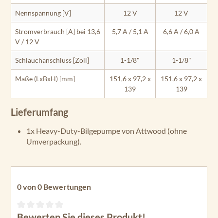
Nennspannung [V]
12 V
12 V
Stromverbrauch [A] bei 13,6
5,7 A / 5,1 A
6,6 A / 6,0 A
V / 12 V
Schlauchanschluss [Zoll]
1-1/8"
1-1/8"
Maße (LxBxH) [mm]
151,6 x 97,2 x
151,6 x 97,2 x
139
139
Lieferumfang
1x Heavy-Duty-Bilgepumpe von Attwood (ohne
Umverpackung).
0 von 0 Bewertungen
Bewerten Sie dieses Produkt!
Durchschnittliche Bewertung von 0 von 5 Sternen