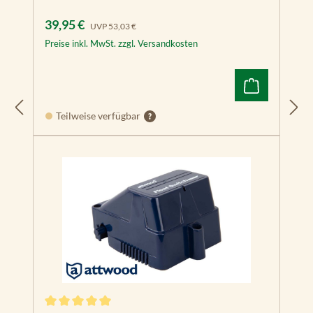
Verkaufspreis:
Regulärer Preis:
39,95 €
UVP
53,03 €
Preise inkl. MwSt. zzgl. Versandkosten
Teilweise verfügbar