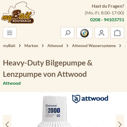
Hast du Fragen?
Zum Hauptinhalt springen
(Mo.-Fr. 8:00-17:00)
0208 - 94103751
War
myBait
Marken
Attwood
Attwood Wassersysteme
A
Heavy-Duty Bilgepumpe &
Lenzpumpe von Attwood
Attwood
Bildergalerie überspringen