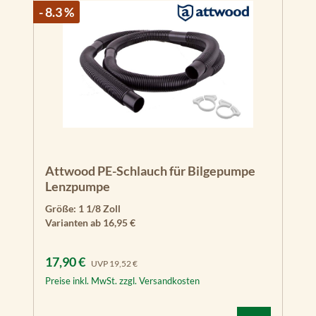
- 8.3 %
Attwood PE-Schlauch für Bilgepumpe
Lenzpumpe
Größe:
1 1/8 Zoll
Varianten ab
16,95 €
Verkaufspreis:
Regulärer Preis:
17,90 €
UVP
19,52 €
Preise inkl. MwSt. zzgl. Versandkosten