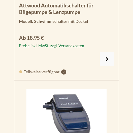
Durchschnittliche Bewertung von 5 von 5 Sternen
Attwood Automatikschalter für
Bilgepumpe & Lenzpumpe
Modell:
Schwimmschalter mit Deckel
Regulärer Preis:
Ab
18,95 €
Preise inkl. MwSt. zzgl. Versandkosten
Teilweise verfügbar