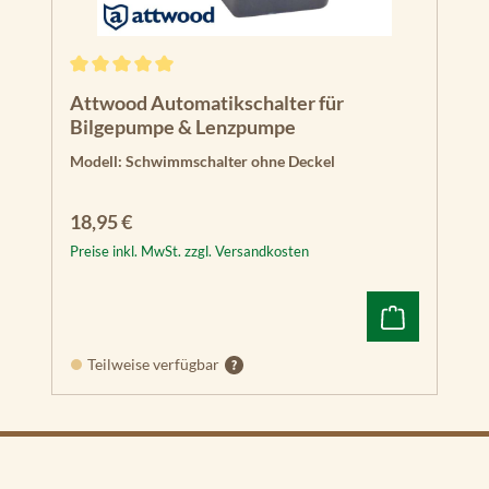
Durchschnittliche Bewertung von 5 von 5 Sternen
Attwood Automatikschalter für
Bilgepumpe & Lenzpumpe
Modell:
Schwimmschalter ohne Deckel
Regulärer Preis:
18,95 €
Preise inkl. MwSt. zzgl. Versandkosten
Teilweise verfügbar