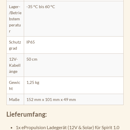
Lager-
-35 °C bis 60 °C
/Betrie
bstem
peratu
r
Schutz
IP65
grad
12V-
50 cm
Kabell
änge
Gewic
1,25 kg
ht
Maße
152 mm x 101 mm x 49 mm
Lieferumfang:
1x ePropulsion Ladegerät (12V & Solar) für Spirit 1.0