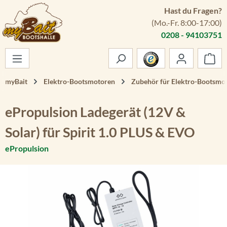
Hast du Fragen?
Zum Hauptinhalt springen
(Mo.-Fr. 8:00-17:00)
0208 - 94103751
War
myBait
Elektro-Bootsmotoren
Zubehör für Elektro-Bootsmo
ePropulsion Ladegerät (12V &
Solar) für Spirit 1.0 PLUS & EVO
ePropulsion
Bildergalerie überspringen