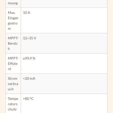
nnung
Max.
10 A
Eingan
gsstro
m
MPPT-
12~35 V
Bereic
h
MPPT-
≥99,9 %
Effizie
nt
Strom
<20 mA
verbra
uch
Tempe
>80 °C
raturs
chutz