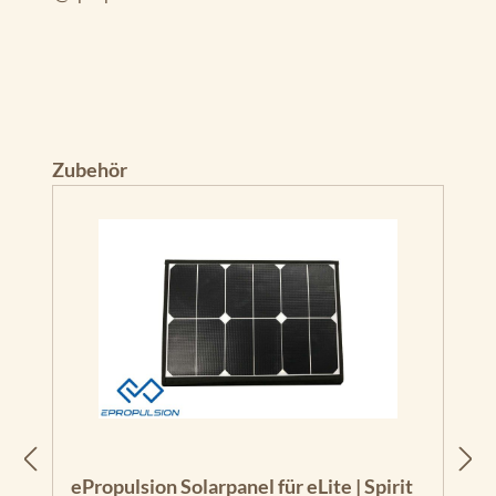
Produktgalerie überspringen
Zubehör
ePropulsion Solarpanel für eLite | Spirit