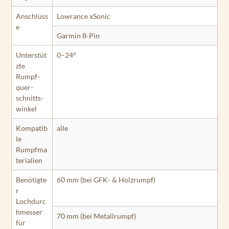
Anschlüss
Lowrance xSonic
e
Garmin 8-Pin
Unterstüt
0–24°
zte
Rumpf­
quer­
schnitts­
winkel
Kompatib
alle
le
Rumpfma
terialien
Benötigte
60 mm (bei GFK- & Holzrumpf)
r
Lochdurc
hmesser
70 mm (bei Metallrumpf)
für