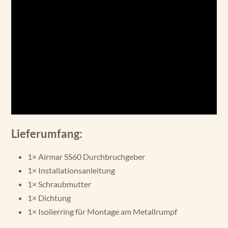
Lieferumfang:
1× Airmar SS60 Durchbruchgeber
1× Installationsanleitung
1× Schraubmutter
1× Dichtung
1× Isolierring für Montage am Metallrumpf