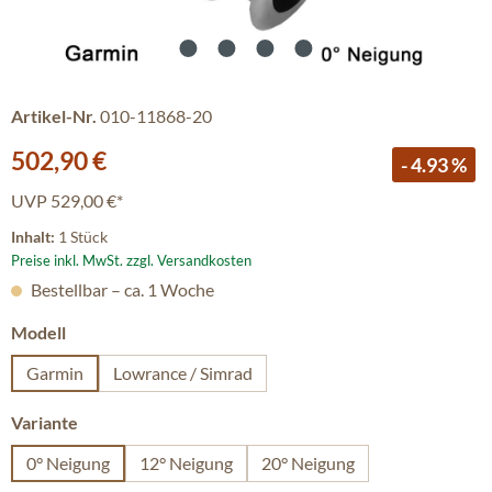
Artikel-Nr.
010-11868-20
Verkaufspreis:
502,90 €
- 4.93 %
UVP
529,00 €*
Inhalt:
1 Stück
Preise inkl. MwSt. zzgl. Versandkosten
Bestellbar – ca. 1 Woche
auswählen
Modell
Garmin
Lowrance / Simrad
auswählen
Variante
0° Neigung
12° Neigung
20° Neigung