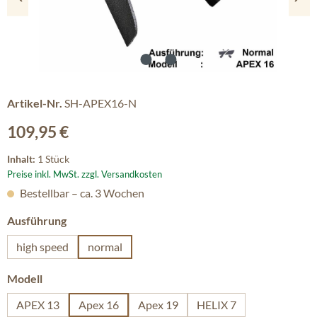
Artikel-Nr.
SH-APEX16-N
Regulärer Preis:
109,95 €
Inhalt:
1 Stück
Preise inkl. MwSt. zzgl. Versandkosten
Bestellbar – ca. 3 Wochen
auswählen
Ausführung
high speed
normal
auswählen
Modell
APEX 13
Apex 16
Apex 19
HELIX 7