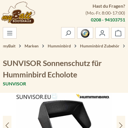
Hast du Fragen?
Zum Hauptinhalt springen
(Mo.-Fr. 8:00-17:00)
0208 - 94103751
War
myBait
Marken
Humminbird
Humminbird Zubehör
SUNVISOR Sonnenschutz für
Humminbird Echolote
SUNVISOR
Bildergalerie überspringen