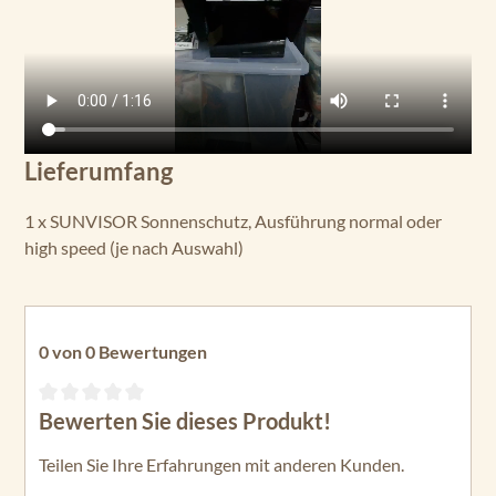
Lieferumfang
1 x SUNVISOR Sonnenschutz, Ausführung normal oder
high speed (je nach Auswahl)
0 von 0 Bewertungen
Bewerten Sie dieses Produkt!
Durchschnittliche Bewertung von 0 von 5 Sternen
Teilen Sie Ihre Erfahrungen mit anderen Kunden.