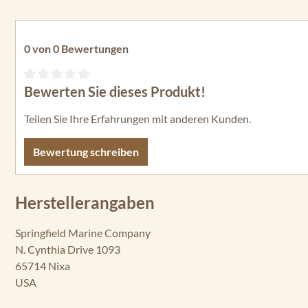
0 von 0 Bewertungen
Bewerten Sie dieses Produkt!
Durchschnittliche Bewertung von 0 von 5 Sternen
Teilen Sie Ihre Erfahrungen mit anderen Kunden.
Bewertung schreiben
Herstellerangaben
Springfield Marine Company
N. Cynthia Drive 1093
65714 Nixa
USA