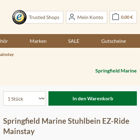
War
Trusted Shops
Mein Konto
0,00 €
ehör
Marken
SALE
Gutscheine
ainstay
Springfield Marine
In den Warenkorb
Springfield Marine Stuhlbein EZ-Ride
Mainstay