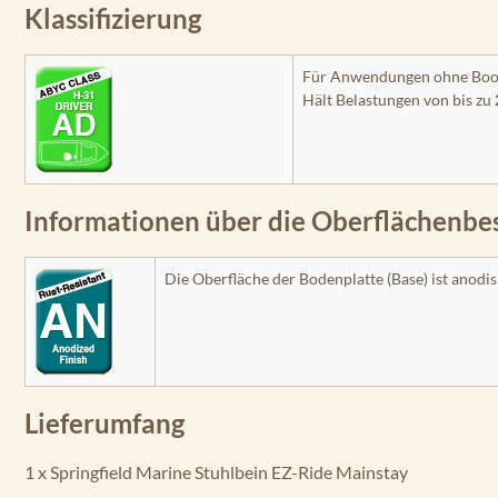
Klassifizierung
Für Anwendungen ohne Boot
Hält Belastungen von bis zu
Informationen über die Oberflächenbe
Die Oberfläche der Bodenplatte (Base) ist anodi
Lieferumfang
1 x Springfield Marine Stuhlbein EZ-Ride Mainstay