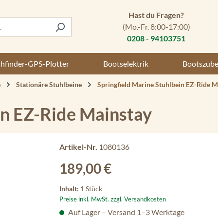
Hast du Fragen?
(Mo.-Fr. 8:00-17:00)
0208 - 94103751
shfinder-GPS-Plotter
Bootselektrik
Bootszub
e
Stationäre Stuhlbeine
Springfield Marine Stuhlbein EZ-Ride M
in EZ-Ride Mainstay
Artikel-Nr.
1080136
Regulärer Preis:
189,00 €
Inhalt:
1 Stück
Preise inkl. MwSt. zzgl. Versandkosten
Auf Lager – Versand 1–3 Werktage