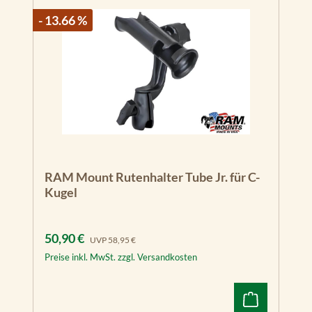
- 13.66 %
RAM Mount Rutenhalter Tube Jr. für C-
Kugel
Verkaufspreis:
Regulärer Preis:
50,90 €
UVP
58,95 €
Preise inkl. MwSt. zzgl. Versandkosten