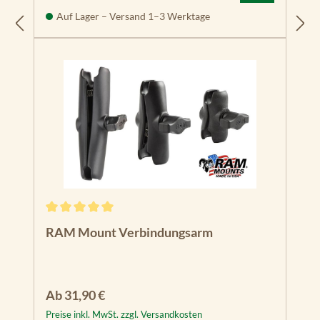
Auf Lager – Versand 1–3 Werktage
Durchschnittliche Bewertung von 5 von 5 Sternen
RAM Mount Verbindungsarm
Regulärer Preis:
Ab
31,90 €
Preise inkl. MwSt. zzgl. Versandkosten