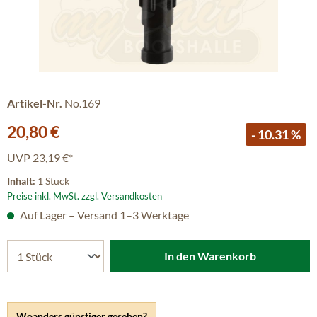
Artikel-Nr.
No.169
Verkaufspreis:
20,80 €
- 10.31 %
UVP
23,19 €*
Inhalt:
1 Stück
Preise inkl. MwSt. zzgl. Versandkosten
Auf Lager – Versand 1–3 Werktage
In den Warenkorb
Woanders günstiger gesehen?