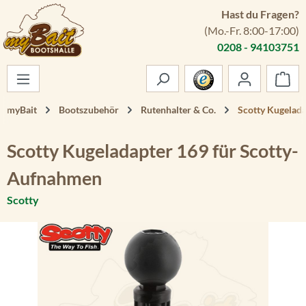
Hast du Fragen?
Zum Hauptinhalt springen
(Mo.-Fr. 8:00-17:00)
0208 - 94103751
War
myBait
Bootszubehör
Rutenhalter & Co.
Scotty Kugelad
Scotty Kugeladapter 169 für Scotty-
Aufnahmen
Scotty
Bildergalerie überspringen