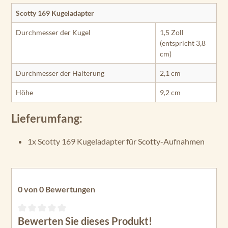
Scotty 169 Kugeladapter
Durchmesser der Kugel
1,5 Zoll
(entspricht 3,8
cm)
Durchmesser der Halterung
2,1 cm
Höhe
9,2 cm
Lieferumfang:
1x Scotty 169 Kugeladapter für Scotty-Aufnahmen
0 von 0 Bewertungen
Bewerten Sie dieses Produkt!
Durchschnittliche Bewertung von 0 von 5 Sternen