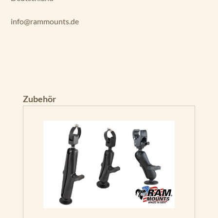
info@rammounts.de
Produktgalerie überspringen
Zubehör