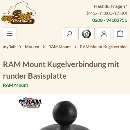
Hast du Fragen?
Zum Hauptinhalt springen
(Mo.-Fr. 8:00-17:00)
0208 - 94103751
War
myBait
Marken
RAM Mount
RAM Mount Kugelverbindung
RAM Mount Kugelverbindung mit
runder Basisplatte
RAM Mount
Bildergalerie überspringen