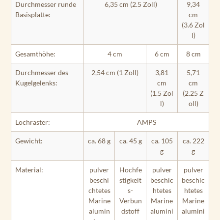
Durchmesser runde
6,35 cm (2.5 Zoll)
9,34
Basisplatte:
cm
(3.6 Zol
l)
Gesamthöhe:
4 cm
6 cm
8 cm
Durchmesser des
2,54 cm (1 Zoll)
3,81
5,71
Kugelgelenks:
cm
cm
(1.5 Zol
(2.25 Z
l)
oll)
Lochraster:
AMPS
Gewicht:
ca. 68 g
ca. 45 g
ca. 105
ca. 222
g
g
Material:
pulver
Hochfe
pulver
pulver
beschi
stigkeit
beschic
beschic
chtetes
s-
htetes
htetes
Marine
Verbun
Marine
Marine
alumin
dstoff
alumini
alumini