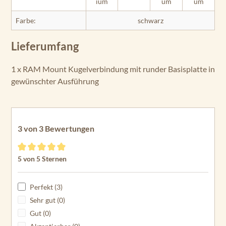
ium
um
um
Farbe:
schwarz
Lieferumfang
1 x RAM Mount Kugelverbindung mit runder Basisplatte in
gewünschter Ausführung
3 von 3 Bewertungen
Durchschnittliche Bewertung von 5 von 5 Sternen
5 von 5 Sternen
Perfekt (3)
Sehr gut (0)
Gut (0)