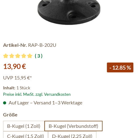
Artikel-Nr.
RAP-B-202U
3
Durchschnittliche Bewertung von 5 von 5 Sternen
Verkaufspreis:
13,90 €
- 12.85 %
UVP
15,95 €*
Inhalt:
1 Stück
Preise inkl. MwSt. zzgl. Versandkosten
Auf Lager – Versand 1–3 Werktage
auswählen
Größe
B-Kugel (1 Zoll)
B-Kugel (Verbundstoff)
C-Kugel (1.5 Zoll)
D-Kugel (2.25 Zoll)