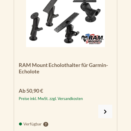
RAM Mount Echolothalter für Garmin-
Echolote
Regulärer Preis:
Ab
50,90 €
Preise inkl. MwSt. zzgl. Versandkosten
Verfügbar