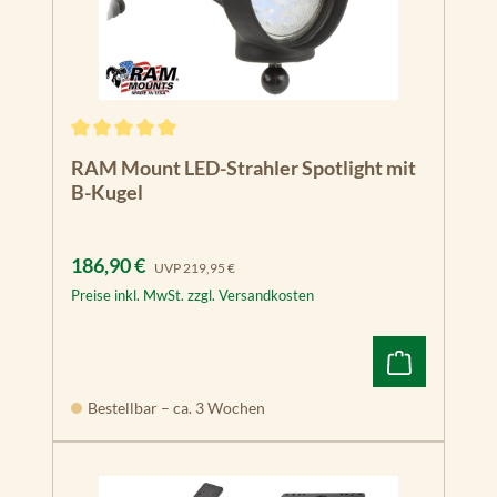
Durchschnittliche Bewertung von 5 von 5 Sternen
RAM Mount LED-Strahler Spotlight mit
B-Kugel
Verkaufspreis:
Regulärer Preis:
186,90 €
UVP
219,95 €
Preise inkl. MwSt. zzgl. Versandkosten
Bestellbar – ca. 3 Wochen