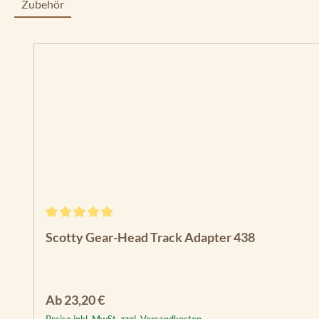
Zubehör
Produktgalerie überspringen
Durchschnittliche Bewertung von 5 von 5 Sternen
Scotty Gear-Head Track Adapter 438
Regulärer Preis:
Ab
23,20 €