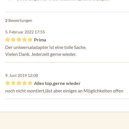
2
Bewertungen
5. Februar 2022 17:55
Prima
Bewertung mit 5 von 5 Sternen
Der uniwersaladapter ist eine tolle Sache.
Vielen Dank. Jederzeit gerne wieder.
9. Juni 2019 12:08
Alles top,gerne wieder
Bewertung mit 5 von 5 Sternen
noch nicht montiert,läst aber einiges an Möglichkeiten offen