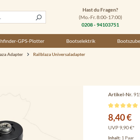
Hast du Fragen?
(Mo.-Fr. 8:00-17:00)
0208 - 94103751
shfinder-GPS-Plotter
Bootselektrik
Bootszub
laza Adapter
Railblaza Universaladapter
Artikel-Nr.
91
Durchschnittli
Verkaufspreis:
8,40 €
UVP
9,90 €*
Inhalt:
1 Paar