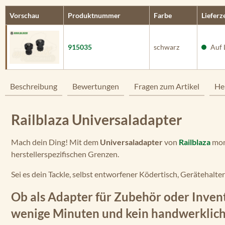
Vorschau
Produktnummer
Farbe
Lieferz
915035
schwarz
Auf 
Beschreibung
Bewertungen
Fragen zum Artikel
He
Railblaza Universaladapter
Mach dein Ding! Mit dem
Universaladapter
von
Railblaza
mont
herstellerspezifischen Grenzen.
Sei es dein Tackle, selbst entworfener Ködertisch, Gerätehalte
Ob als Adapter für Zubehör oder Inven
wenige Minuten und kein handwerklich