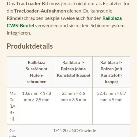
Das
TracLoader Kit
muss jedoch nicht nur als Ersatzteil für
die
TracLoader-Aufnahmen
dienen. Du kannst die
Rändelschrauben beispielsweise auch für den
Railblaza
CWS-Beutel
verwenden und sie in dein Schienensystem
integrieren.
Produktdetails
Railblaza
Railblaza T-
Railblaza T-
SureMount
Bolzen (ohne
Bolzen (mit
Nuten­
Kunst­stoff­kappe)
Kunst­stoff­
schrauben
kappe)
Ma
13,6 mm × 17,8
25 mm × 6,6
32,45 mm × 8,7
ße
mm × 2,5 mm
mm × 3,5 mm
mm × 5 mm
[L×
B×
H]
Ge
1/4″-20 UNC-Gewinde
win