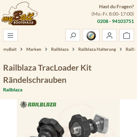
Hast du Fragen?
Zum Hauptinhalt springen
(Mo.-Fr. 8:00-17:00)
0208 - 94103751
War
myBait
Marken
Railblaza
Railblaza Halterung
Railb
Railblaza TracLoader Kit
Rändelschrauben
Railblaza
Bildergalerie überspringen