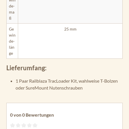
de­
ma
ß
Ge
25 mm
win
de­
län
ge
Lieferumfang:
1 Paar Railblaza TracLoader Kit, wahlweise T-Bolzen
oder SureMount Nutenschrauben
0 von 0 Bewertungen