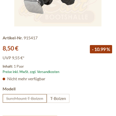
Artikel-Nr.
915417
Verkaufspreis:
8,50 €
- 10.99 %
UVP
9,55 €*
Inhalt:
1 Paar
Preise inkl. MwSt. zzgl. Versandkosten
Nicht mehr verfügbar
auswählen
Modell
SureMount T-Bolzen
T-Bolzen
(Diese Option ist zurzeit nicht verfügbar.)