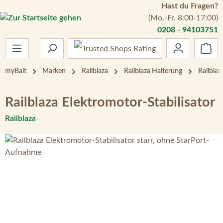
Hast du Fragen?
Zum Hauptinhalt springen
(Mo.-Fr. 8:00-17:00)
0208 - 94103751
War
myBait
Marken
Railblaza
Railblaza Halterung
Railbla
Railblaza Elektromotor-Stabilisator
Railblaza
Bildergalerie überspringen