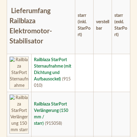
Lieferumfang
starr
starr
Railblaza
(inkl.
verstell
(exkl.
StarPo
bar
StarPo
Elektromotor-
rt)
rt)
Stabilisator
Railblaza StarPort
Sternaufnahme (mit
Dichtung und
Aufbausockel)
(915
010)
Railblaza StarPort
Verlängerung (150
mm /
starr)
(915058)