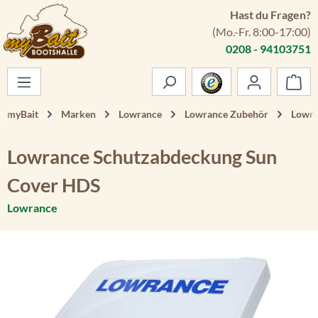
Hast du Fragen?
Zum Hauptinhalt springen
(Mo.-Fr. 8:00-17:00)
0208 - 94103751
War
myBait
Marken
Lowrance
Lowrance Zubehör
Lowra
Lowrance Schutzabdeckung Sun
Cover HDS
Lowrance
Bildergalerie überspringen