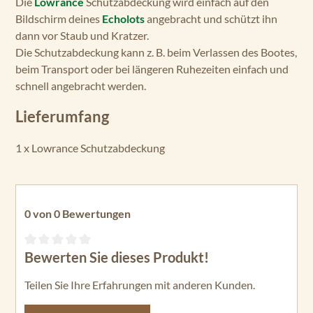
Die
Lowrance
Schutzabdeckung wird einfach auf den
Bildschirm deines
Echolots
angebracht und schützt ihn
dann vor Staub und Kratzer.
Die Schutzabdeckung kann z. B. beim Verlassen des Bootes,
beim Transport oder bei längeren Ruhezeiten einfach und
schnell angebracht werden.
Lieferumfang
1 x Lowrance Schutzabdeckung
0 von 0 Bewertungen
Bewerten Sie dieses Produkt!
Durchschnittliche Bewertung von 0 von 5 Sternen
Teilen Sie Ihre Erfahrungen mit anderen Kunden.