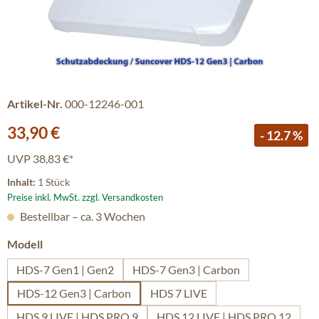
Artikel-Nr.
000-12246-001
Verkaufspreis:
33,90 €
- 12.7 %
UVP
38,83 €*
Inhalt:
1 Stück
Preise inkl. MwSt. zzgl. Versandkosten
Bestellbar – ca. 3 Wochen
auswählen
Modell
HDS-7 Gen1 | Gen2
HDS-7 Gen3 | Carbon
HDS-12 Gen3 | Carbon
HDS 7 LIVE
HDS 9 LIVE | HDS PRO 9
HDS 12 LIVE | HDS PRO 12