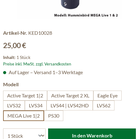
Artikel-Nr.
KED10028
Regulärer Preis:
25,00 €
Inhalt:
1 Stück
Preise inkl. MwSt. zzgl. Versandkosten
Auf Lager – Versand 1–3 Werktage
auswählen
Modell
Active Target 1|2
Active Target 2 XL
Eagle Eye
LVS32
LVS34
LVS44 | LVS42HD
LVS62
MEGA Live 1|2
PS30
In den Warenkorb