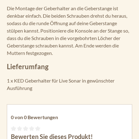
Die Montage der Geberhalter an die Geberstange ist
denkbar einfach. Die beiden Schrauben drehst du heraus,
sodass du die runde Öffnung auf deine Geberstange
stülpen kannst. Positioniere die Konsole an der Stange so,
dass du die Schrauben in die vorgebohrten Löcher der
Geberstange schrauben kannst. Am Ende werden die
Muttern festgezogen.
Lieferumfang
1 x KED Geberhalter für Live Sonar in gewünschter
Ausführung
0 von 0 Bewertungen
Bewerten Sie dieses Produkt!
Durchschnittliche Bewertung von 0 von 5 Sternen