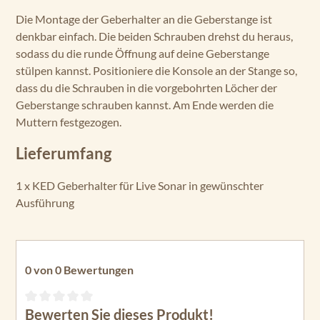
Die Montage der Geberhalter an die Geberstange ist
denkbar einfach. Die beiden Schrauben drehst du heraus,
sodass du die runde Öffnung auf deine Geberstange
stülpen kannst. Positioniere die Konsole an der Stange so,
dass du die Schrauben in die vorgebohrten Löcher der
Geberstange schrauben kannst. Am Ende werden die
Muttern festgezogen.
Lieferumfang
1 x KED Geberhalter für Live Sonar in gewünschter
Ausführung
0 von 0 Bewertungen
Bewerten Sie dieses Produkt!
Durchschnittliche Bewertung von 0 von 5 Sternen