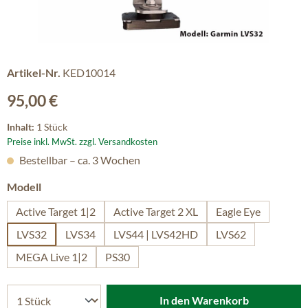
Artikel-Nr.
KED10014
Regulärer Preis:
95,00 €
Inhalt:
1 Stück
Preise inkl. MwSt. zzgl. Versandkosten
Bestellbar – ca. 3 Wochen
auswählen
Modell
Active Target 1|2
Active Target 2 XL
Eagle Eye
LVS32
LVS34
LVS44 | LVS42HD
LVS62
MEGA Live 1|2
PS30
In den Warenkorb