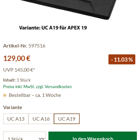
Artikel-Nr.
597516
Verkaufspreis:
129,00 €
- 11.03 %
UVP
145,00 €*
Inhalt:
1 Stück
Preise inkl. MwSt. zzgl. Versandkosten
Bestellbar – ca. 1 Woche
auswählen
Variante
UC A13
UC A16
UC A19
In den Warenkorb