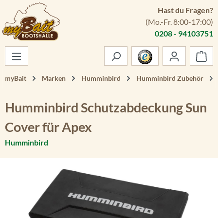
Hast du Fragen?
Zum Hauptinhalt springen
(Mo.-Fr. 8:00-17:00)
0208 - 94103751
War
myBait
Marken
Humminbird
Humminbird Zubehör
Humminbird Schutzabdeckung Sun
Cover für Apex
Humminbird
Bildergalerie überspringen