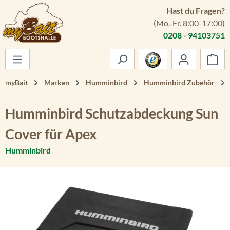
Hast du Fragen?
Zum Hauptinhalt springen
(Mo.-Fr. 8:00-17:00)
0208 - 94103751
War
myBait
Marken
Humminbird
Humminbird Zubehör
Humminbird Schutzabdeckung Sun
Cover für Apex
Humminbird
Bildergalerie überspringen