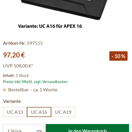
Artikel-Nr.
597515
Verkaufspreis:
97,20 €
- 10 %
UVP
108,00 €*
Inhalt:
1 Stück
Preise inkl. MwSt. zzgl. Versandkosten
Bestellbar – ca. 1 Woche
auswählen
Variante
UC A13
UC A16
UC A19
In den Warenkorb