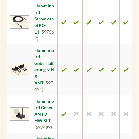
Humminb
ird
Stromkab
el PC-
11
(59756
2)
Humminb
ird
Geberhalt
erung MH
X
XNT
(597
491)
Humminb
ird Geber
XNT 9
HW SI T
(597489)
Humminb