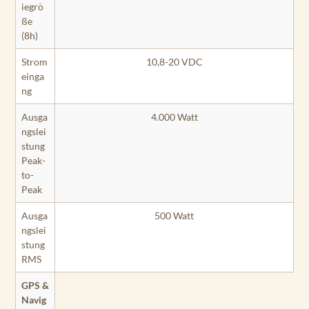
iegrö
ße
(8h)
Strom
10,8-20 VDC
einga
ng
Ausga
4.000 Watt
ngslei
stung
Peak-
to-
Peak
Ausga
500 Watt
ngslei
stung
RMS
GPS &
Navig