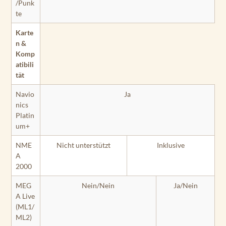
/Punk
te
Karte
n &
Komp
atibili
tät
Navio
Ja
nics
Platin
um+
NME
Nicht unterstützt
Inklusive
A
2000
MEG
Nein/Nein
Ja/Nein
A Live
(ML1/
ML2)