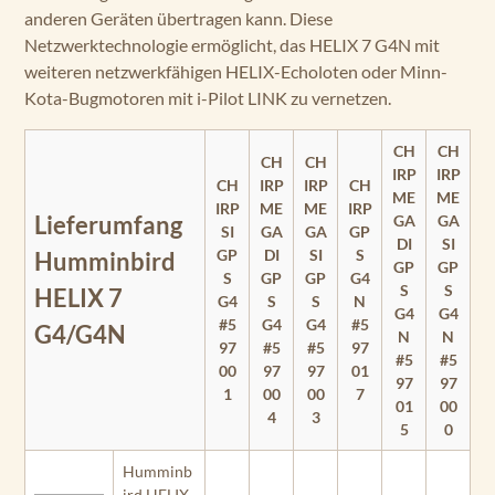
anderen Geräten übertragen kann. Diese
Netzwerktechnologie ermöglicht, das HELIX 7 G4N mit
weiteren netzwerkfähigen HELIX-Echoloten oder Minn-
Kota-Bugmotoren mit i-Pilot LINK zu vernetzen.
CH
CH
CH
CH
IRP
IRP
CH
IRP
IRP
CH
ME
ME
IRP
ME
ME
IRP
Lieferumfang
GA
GA
SI
GA
GA
GP
DI
SI
GP
DI
SI
S
Humminbird
GP
GP
S
GP
GP
G4
S
S
HELIX 7
G4
S
S
N
G4
G4
#5
G4
G4
#5
G4/G4N
N
N
97
#5
#5
97
#5
#5
00
97
97
01
97
97
1
00
00
7
01
00
4
3
5
0
Humminb
ird HELIX