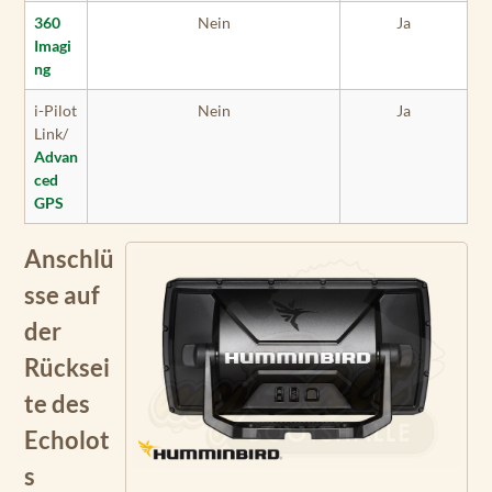
360
Nein
Ja
Imagi
ng
i-Pilot
Nein
Ja
Link/
Advan
ced
GPS
Anschlü
sse auf
der
Rücksei
te des
Echolot
s