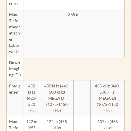
enzen
Max.
365 m
Tiefe
(theor
etisch
er
Labor
wert)
Down
Imagi
ng (DI)
Frequ
455
455 kHz (440-
-
455 kHz (440-
enzen
kHz
500 kHz)
500 kHz)
(420-
MEGA DI
MEGA DI
520
(1075-1150
(1075-1150
kHz)
kHz)
kHz)
Max.
122 m
122 m (455
-
107 m (455
Tiefe
(455
kHz)
kHz)