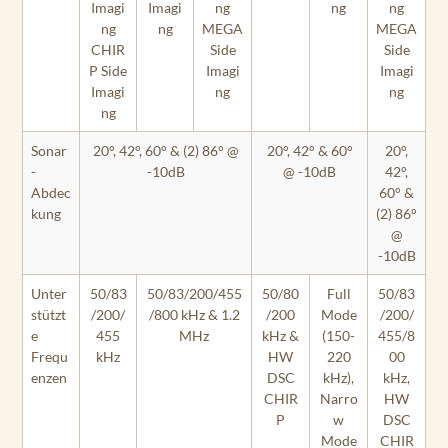
Imagi
Imagi
ng
ng
ng
ng
ng
MEGA
MEGA
CHIR
Side
Side
P Side
Imagi
Imagi
Imagi
ng
ng
ng
Sonar
20°, 42°, 60° & (2) 86° @
20°, 42° & 60°
20°,
-
-10dB
@ -10dB
42°,
Abdec
60° &
kung
(2) 86°
@
-10dB
Unter
50/83
50/83/200/455
50/80
Full
50/83
stützt
/200/
/800 kHz & 1.2
/200
Mode
/200/
e
455
MHz
kHz &
(150-
455/8
Frequ
kHz
HW
220
00
enzen
DSC
kHz),
kHz,
CHIR
Narro
HW
P
w
DSC
Mode
CHIR