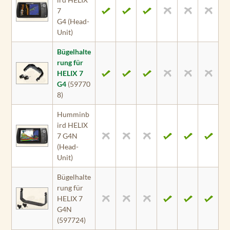
7
G4 (Head-
Unit)
Bügelhalte
rung für
HELIX 7
G4
(59770
8)
Humminb
ird HELIX
7 G4N
(Head-
Unit)
Bügelhalte
rung für
HELIX 7
G4N
(597724)