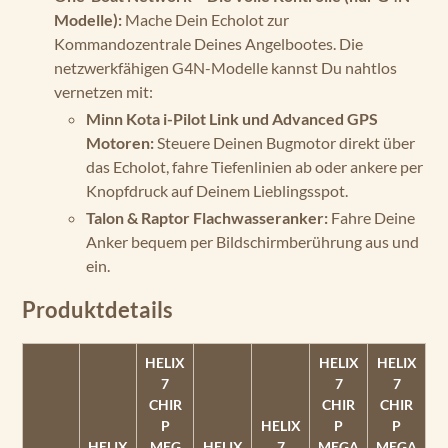
Modelle):
Mache Dein Echolot zur
Kommandozentrale Deines Angelbootes. Die
netzwerkfähigen G4N-Modelle kannst Du nahtlos
vernetzen mit:
Minn Kota i-Pilot Link und Advanced GPS
Motoren:
Steuere Deinen Bugmotor direkt über
das Echolot, fahre Tiefenlinien ab oder ankere per
Knopfdruck auf Deinem Lieblingsspot.
Talon & Raptor Flachwasseranker:
Fahre Deine
Anker bequem per Bildschirmberührung aus und
ein.
Produktdetails
HELIX
HELIX
HELIX
7
7
7
CHIR
CHIR
CHIR
P
HELIX
P
P
HELIX
MEG
HELIX
7
MEGA
MEGA