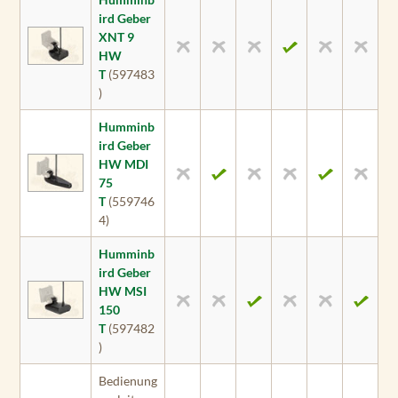
ird Geber
XNT 9
HW
T
(597483
)
Humminb
ird Geber
HW MDI
75
T
(559746
4)
Humminb
ird Geber
HW MSI
150
T
(597482
)
Bedienung