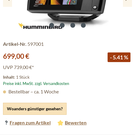
Artikel-Nr.
597001
Verkaufspreis:
699,00 €
- 5.41 %
UVP
739,00 €*
Inhalt:
1 Stück
Preise inkl. MwSt. zzgl. Versandkosten
Bestellbar – ca. 1 Woche
Woanders günstiger gesehen?
Fragen zum Artikel
Bewerten