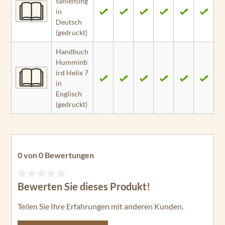
sanleitung
in
Deutsch
(gedruckt)
Handbuch
Humminb
ird Helix 7
in
Englisch
(gedruckt)
0 von 0 Bewertungen
Bewerten Sie dieses Produkt!
Durchschnittliche Bewertung von 0 von 5 Sternen
Teilen Sie Ihre Erfahrungen mit anderen Kunden.