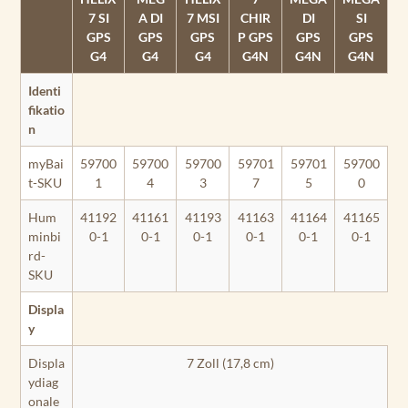
7 SI
A DI
7 MSI
CHIR
DI
SI
GPS
GPS
GPS
P GPS
GPS
GPS
G4
G4
G4
G4N
G4N
G4N
Identi
fikatio
n
myBai
59700
59700
59700
59701
59701
59700
t-SKU
1
4
3
7
5
0
Hum
41192
41161
41193
41163
41164
41165
minbi
0-1
0-1
0-1
0-1
0-1
0-1
rd-
SKU
Displa
y
Displa
7 Zoll (17,8 cm)
ydiag
onale