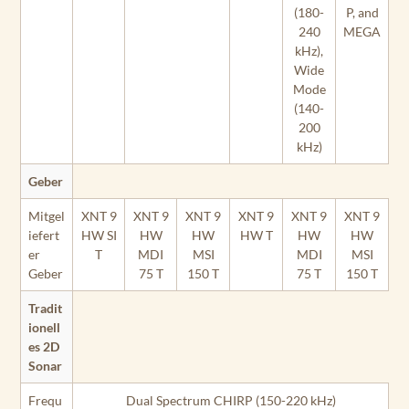
(180-
P, and
240
MEGA
kHz),
Wide
Mode
(140-
200
kHz)
Geber
Mitgel
XNT 9
XNT 9
XNT 9
XNT 9
XNT 9
XNT 9
iefert
HW SI
HW
HW
HW T
HW
HW
er
T
MDI
MSI
MDI
MSI
Geber
75 T
150 T
75 T
150 T
Tradit
ionell
es 2D
Sonar
Frequ
Dual Spectrum CHIRP (150-220 kHz)