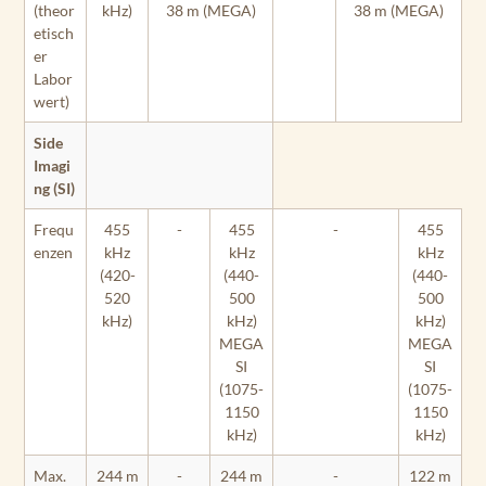
(theor
kHz)
38 m (MEGA)
38 m (MEGA)
etisch
er
Labor
wert)
Side
Imagi
ng (SI)
Frequ
455
-
455
-
455
enzen
kHz
kHz
kHz
(420-
(440-
(440-
520
500
500
kHz)
kHz)
kHz)
MEGA
MEGA
SI
SI
(1075-
(1075-
1150
1150
kHz)
kHz)
Max.
244 m
-
244 m
-
122 m