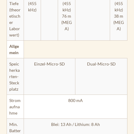
Tiefe
(455
(455
(455
(theor
kHz)
kHz)
kHz)
etisch
76 m
38 m
er
(MEG
(MEG
Labor
A)
A)
wert)
Allge
mein
Speic
Einzel-Micro-SD
Dual-Micro-SD
herka
rten-
Steck
platz
Strom
800 mA
aufna
hme
Min.
Blei: 13 Ah / Lithium: 8 Ah
Batter