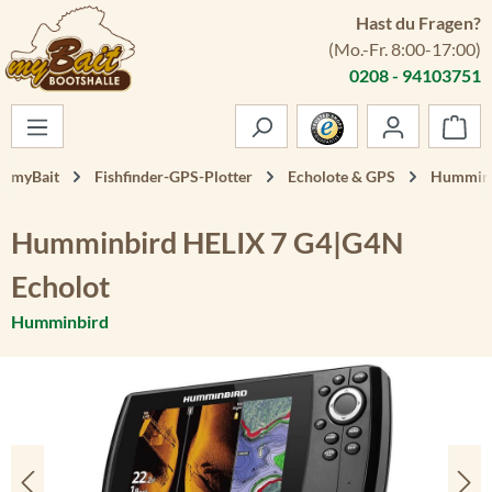
Hast du Fragen?
Zum Hauptinhalt springen
(Mo.-Fr. 8:00-17:00)
0208 - 94103751
War
myBait
Fishfinder-GPS-Plotter
Echolote & GPS
Humminb
Humminbird HELIX 7 G4|G4N
Echolot
Humminbird
Bildergalerie überspringen