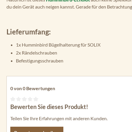
du dein Gerät auch neigen kannst. Gerade für den Betrachtun
Lieferumfang:
1x Humminbird Bügelhalterung für SOLIX
2x Rändelschrauben
Befestigungsschrauben
0 von 0 Bewertungen
Bewerten Sie dieses Produkt!
Durchschnittliche Bewertung von 0 von 5 Sternen
Teilen Sie Ihre Erfahrungen mit anderen Kunden.