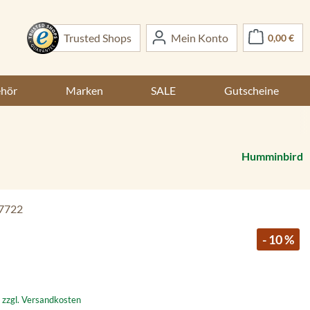
War
Trusted Shops
Mein Konto
0,00 €
ehör
Marken
SALE
Gutscheine
Humminbird
7722
- 10 %
. zzgl. Versandkosten