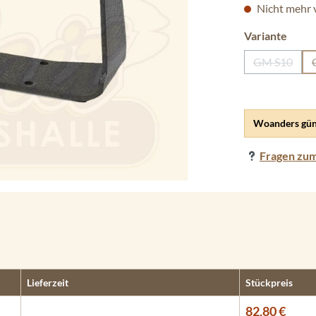
Nicht mehr 
ausw
Variante
GM S10
(Diese Opt
Woanders gün
Fragen zum
Lieferzeit
Stückpreis
82,80 €