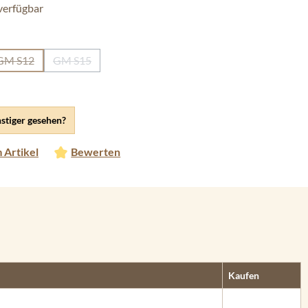
verfügbar
ählen
GM S12
GM S15
ion ist zurzeit nicht verfügbar.)
(Diese Option ist zurzeit nicht verfügbar.)
(Diese Option ist zurzeit nicht verfügbar.)
stiger gesehen?
 Artikel
Bewerten
Kaufen