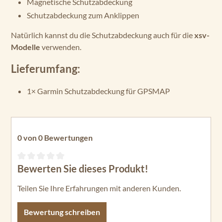
Magnetische Schutzabdeckung
Schutzabdeckung zum Anklippen
Natürlich kannst du die Schutzabdeckung auch für die
xsv-
Modelle
verwenden.
Lieferumfang:
1× Garmin Schutzabdeckung für GPSMAP
0 von 0 Bewertungen
Bewerten Sie dieses Produkt!
Durchschnittliche Bewertung von 0 von 5 Sternen
Teilen Sie Ihre Erfahrungen mit anderen Kunden.
Bewertung schreiben