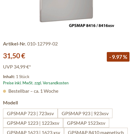
Artikel-Nr.
010-12799-02
Verkaufspreis:
31,50 €
- 9.97 %
UVP
34,99 €*
Inhalt:
1 Stück
Preise inkl. MwSt. zzgl. Versandkosten
Bestellbar – ca. 1 Woche
auswählen
Modell
GPSMAP 723 | 723xsv
GPSMAP 923 | 923xsv
GPSMAP 1223 | 1223xsv
GPSMAP 1523xsv
GPSMAP 1623 | 1623 xsv
GPSMAP 8410 magnetisch