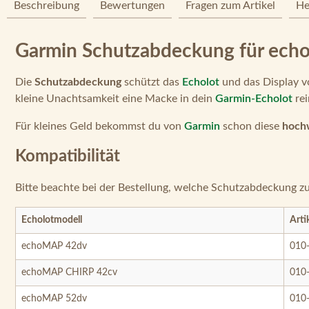
Beschreibung
Bewertungen
Fragen zum Artikel
He
Garmin Schutzabdeckung für ec
Die
Schutzabdeckung
schützt das
Echolot
und das Display vo
kleine Unachtsamkeit eine Macke in dein
Garmin-Echolot
rei
Für kleines Geld bekommst du von
Garmin
schon diese
hoch
Kompatibilität
Bitte beachte bei der Bestellung, welche Schutzabdeckung z
Echolotmodell
Art
echoMAP 42dv
010
echoMAP CHIRP 42cv
010
echoMAP 52dv
010