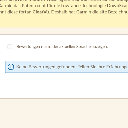
Garmin das Patentrecht für die Lowrance-Technologie DownScan
nnt diese fortan
ClearVü
. Deshalb hat Garmin die alte Bezeichn
Bewertungen nur in der aktuellen Sprache anzeigen.
Keine Bewertungen gefunden. Teilen Sie Ihre Erfahrung