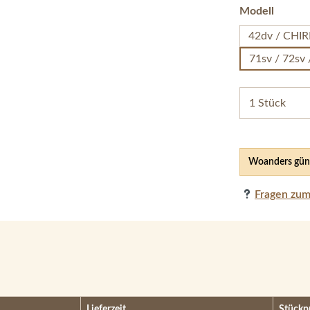
auswä
Modell
42dv / CHIR
71sv / 72sv
Woanders güns
Fragen zum
Lieferzeit
Stückp