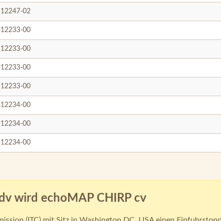
-12247-02
-12233-00
-12233-00
-12233-00
-12233-00
-12234-00
-12234-00
-12234-00
dv wird echoMAP CHIRP cv
ssion (ITC) mit Sitz in Washington DC, USA einen Einfuhrstopp 