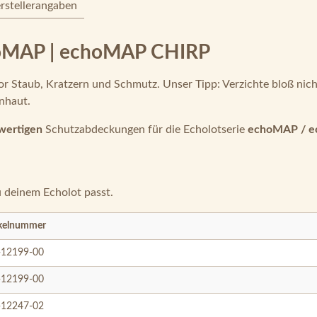
rstellerangaben
hoMAP | echoMAP CHIRP
r Staub, Kratzern und Schmutz. Unser Tipp: Verzichte bloß nicht
nhaut.
wertigen
Schutzabdeckungen für die Echolotserie
echoMAP / e
u deinem Echolot passt.
ikelnummer
-12199-00
-12199-00
-12247-02