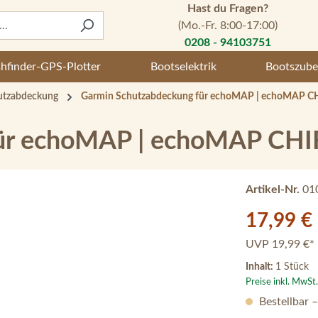
Hast du Fragen?
(Mo.-Fr. 8:00-17:00)
0208 - 94103751
shfinder-GPS-Plotter
Bootselektrik
Bootszube
utzabdeckung
Garmin Schutzabdeckung für echoMAP | echoMAP C
für echoMAP | echoMAP CH
Artikel-Nr.
01
Verkaufspreis:
17,99 €
UVP
19,99 €*
Inhalt:
1 Stück
Preise inkl. MwSt
Bestellbar 