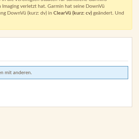
 Imaging verletzt hat. Garmin hat seine DownVü
ung DownVü (kurz: dv) in
ClearVü (kurz: cv)
geändert. Und
en mit anderen.