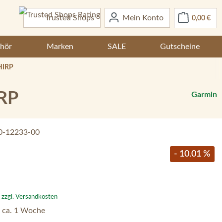
War
Trusted Shops
Mein Konto
0,00 €
hör
Marken
SALE
Gutscheine
HIRP
IRP
Garmin
0-12233-00
- 10.01 %
. zzgl. Versandkosten
– ca. 1 Woche