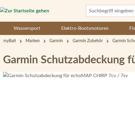
 Hauptinhalt springen
Zur Suche springen
Zur Hauptnavigation springen
Wassersport
Elektro-Bootsmotoren
Fi
myBait
Marken
Garmin
Garmin Zubehör
Garmin Sch
Garmin Schutzabdeckung 
Bildergalerie überspringen