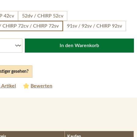
hlen
P 42cv
52dv / CHIRP 52cv
 / CHIRP 72cv / CHIRP 72sv
91sv / 92sv / CHIRP 92sv
In den Warenkorb
tiger gesehen?
 Artikel
Bewerten
reis
Kaufen