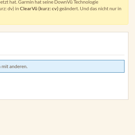
letzt hat. Garmin hat seine DownVü Technologie
rz: dv) in
ClearVü (kurz: cv)
geändert. Und das nicht nur in
 mit anderen.