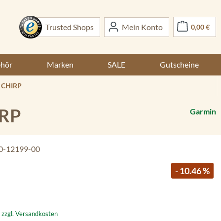
War
Trusted Shops
Mein Konto
0,00 €
ehör
Marken
SALE
Gutscheine
P CHIRP
IRP
Garmin
0-12199-00
- 10.46 %
. zzgl. Versandkosten