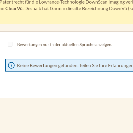
s Patentrecht für die Lowrance-Technologie DownScan Imaging ver
tan
ClearVü
. Deshalb hat Garmin die alte Bezeichnung DownVü (ku
Bewertungen nur in der aktuellen Sprache anzeigen.
Keine Bewertungen gefunden. Teilen Sie Ihre Erfahrungen