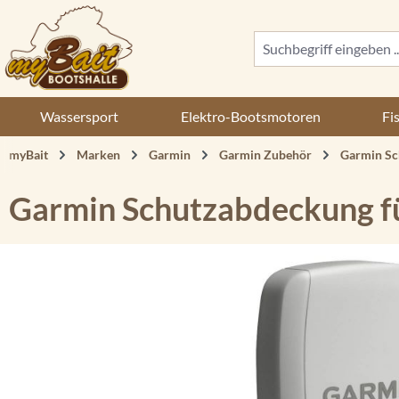
 Hauptinhalt springen
Zur Suche springen
Zur Hauptnavigation springen
Wassersport
Elektro-Bootsmotoren
Fi
myBait
Marken
Garmin
Garmin Zubehör
Garmin Sc
Garmin Schutzabdeckung 
Bildergalerie überspringen