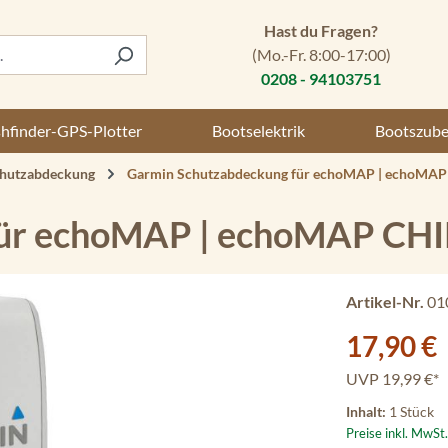
Hast du Fragen?
(Mo.-Fr. 8:00-17:00)
0208 - 94103751
shfinder-GPS-Plotter
Bootselektrik
Bootszub
hutzabdeckung
Garmin Schutzabdeckung für echoMAP | echoMA
für echoMAP | echoMAP CH
Artikel-Nr.
01
Verkaufspreis:
17,90 €
UVP
19,99 €*
Inhalt:
1 Stück
Preise inkl. MwSt