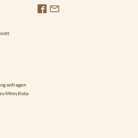
hnitt
ng anfragen
 zu Minn Kota