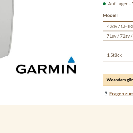
Auf Lager –
auswäh
Modell
42dv / CHIR
71sv / 72sv 
Woanders gün
Fragen zum