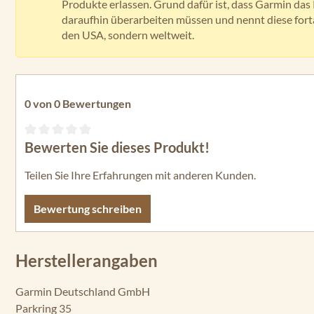
Produkte erlassen. Grund dafür ist, dass Garmin da
daraufhin überarbeiten müssen und nennt diese for
den USA, sondern weltweit.
0 von 0 Bewertungen
Bewerten Sie dieses Produkt!
Durchschnittliche Bewertung von 0 von 5 Sternen
Teilen Sie Ihre Erfahrungen mit anderen Kunden.
Bewertung schreiben
Herstellerangaben
Garmin Deutschland GmbH
Parkring 35