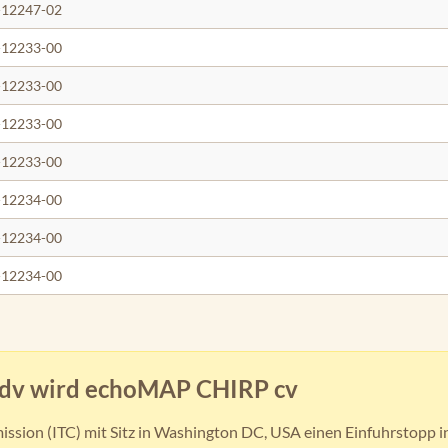
-12247-02
-12233-00
-12233-00
-12233-00
-12233-00
-12234-00
-12234-00
-12234-00
 dv wird echoMAP CHIRP cv
ssion (ITC) mit Sitz in Washington DC, USA einen Einfuhrstopp i