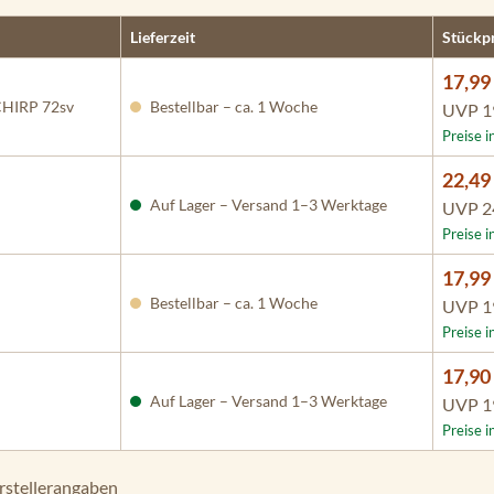
Lieferzeit
Stückpr
17,99
 CHIRP 72sv
Bestellbar – ca. 1 Woche
UVP
1
Preise i
22,49
Auf Lager – Versand 1–3 Werktage
UVP
2
Preise i
17,99
Bestellbar – ca. 1 Woche
UVP
1
Preise i
17,90
Auf Lager – Versand 1–3 Werktage
UVP
1
Preise i
rstellerangaben