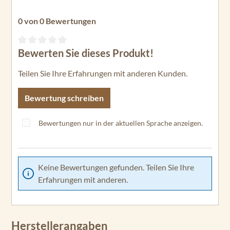
0 von 0 Bewertungen
Bewerten Sie dieses Produkt!
Durchschnittliche Bewertung von 0 von 5 Sternen
Teilen Sie Ihre Erfahrungen mit anderen Kunden.
Bewertung schreiben
Bewertungen nur in der aktuellen Sprache anzeigen.
Keine Bewertungen gefunden. Teilen Sie Ihre
Erfahrungen mit anderen.
Herstellerangaben