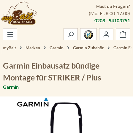
Hast du Fragen?
Zum Hauptinhalt springen
(Mo.-Fr. 8:00-17:00)
0208 - 94103751
War
myBait
Marken
Garmin
Garmin Zubehör
Garmin Ec
Garmin Einbausatz bündige
Montage für STRIKER / Plus
Garmin
Bildergalerie überspringen