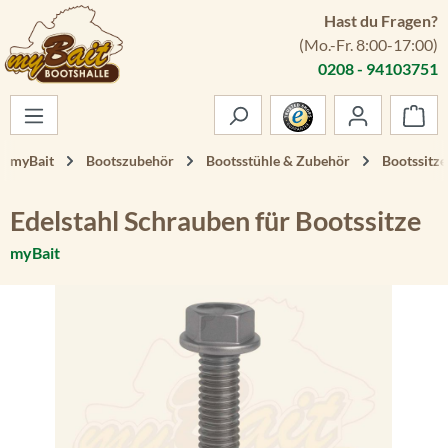
Hast du Fragen?
Zum Hauptinhalt springen
(Mo.-Fr. 8:00-17:00)
0208 - 94103751
War
myBait
Bootszubehör
Bootsstühle & Zubehör
Bootssitze
Edelstahl Schrauben für Bootssitze
myBait
Bildergalerie überspringen