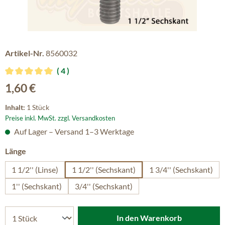
Artikel-Nr.
8560032
4
Durchschnittliche Bewertung von 5 von 5 Sternen
Regulärer Preis:
1,60 €
Inhalt:
1 Stück
Preise inkl. MwSt. zzgl. Versandkosten
Auf Lager – Versand 1–3 Werktage
auswählen
Länge
1 1/2'' (Linse)
1 1/2'' (Sechskant)
1 3/4'' (Sechskant)
1'' (Sechskant)
3/4'' (Sechskant)
In den Warenkorb