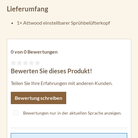
Lieferumfang
1× Attwood einstellbarer Sprühbelüfterkopf
0 von 0 Bewertungen
Bewerten Sie dieses Produkt!
Durchschnittliche Bewertung von 0 von 5 Sternen
Teilen Sie Ihre Erfahrungen mit anderen Kunden.
Bewertung schreiben
Bewertungen nur in der aktuellen Sprache anzeigen.