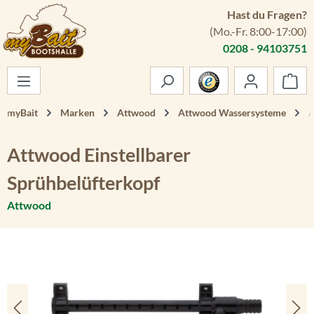
Hast du Fragen?
Zum Hauptinhalt springen
(Mo.-Fr. 8:00-17:00)
0208 - 94103751
War
myBait
Marken
Attwood
Attwood Wassersysteme
A
Attwood Einstellbarer
Sprühbelüfterkopf
Attwood
Bildergalerie überspringen