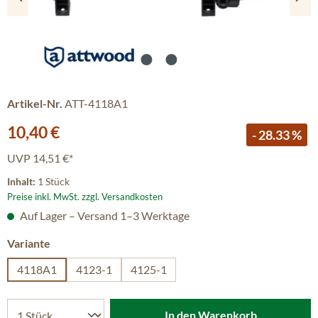
Artikel-Nr.
ATT-4118A1
Verkaufspreis:
10,40 €
- 28.33 %
UVP
14,51 €*
Inhalt:
1 Stück
Preise inkl. MwSt. zzgl. Versandkosten
Auf Lager – Versand 1–3 Werktage
auswählen
Variante
4118A1
4123-1
4125-1
In den Warenkorb