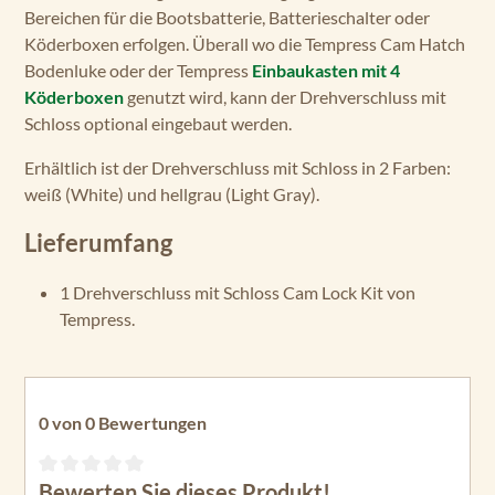
Bereichen für die Bootsbatterie, Batterieschalter oder
Köderboxen erfolgen. Überall wo die Tempress Cam Hatch
Bodenluke oder der Tempress
Einbaukasten mit 4
Köderboxen
genutzt wird, kann der Drehverschluss mit
Schloss optional eingebaut werden.
Erhältlich ist der Drehverschluss mit Schloss in 2 Farben:
weiß (White) und hellgrau (Light Gray).
Lieferumfang
1 Drehverschluss mit Schloss Cam Lock Kit von
Tempress.
0 von 0 Bewertungen
Bewerten Sie dieses Produkt!
Durchschnittliche Bewertung von 0 von 5 Sternen