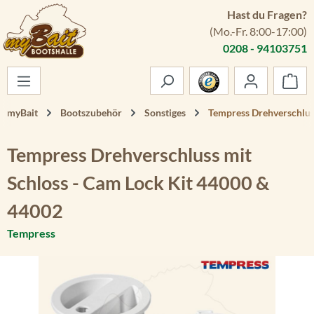
Hast du Fragen?
Zum Hauptinhalt springen
(Mo.-Fr. 8:00-17:00)
0208 - 94103751
War
myBait
Bootszubehör
Sonstiges
Tempress Drehverschlus
Tempress Drehverschluss mit
Schloss - Cam Lock Kit 44000 &
44002
Tempress
Bildergalerie überspringen