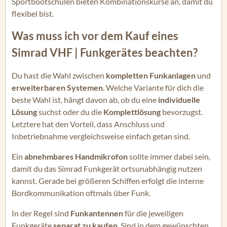
Sportbootschulen bieten Kombinationskurse an, damit du
flexibel bist.
Was muss ich vor dem Kauf eines
Simrad VHF | Funkgerätes beachten?
Du hast die Wahl zwischen
kompletten Funkanlagen
und
erweiterbaren Systemen
. Welche Variante für dich die
beste Wahl ist, hängt davon ab, ob du eine
individuelle
Lösung
suchst oder du die
Komplettlösung
bevorzugst.
Letztere hat den Vorteil, dass Anschluss und
Inbetriebnahme vergleichsweise einfach getan sind.
Ein
abnehmbares Handmikrofon
sollte immer dabei sein,
damit du das Simrad Funkgerät ortsunabhängig nutzen
kannst. Gerade bei größeren Schiffen erfolgt die interne
Bordkommunikation oftmals über Funk.
In der Regel sind
Funkantennen
für die jeweiligen
Funkgeräte
separat zu kaufen
. Sind in dem gewünschten