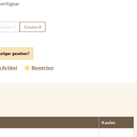
verfügbar
len
Cruise 7
Cruise 9
ion ist zurzeit nicht verfügbar.)
(Diese Option ist zurzeit nicht verfügbar.)
(Diese Option ist zurzeit nicht verfügbar.)
stiger gesehen?
 Artikel
Bewerten
Kaufen