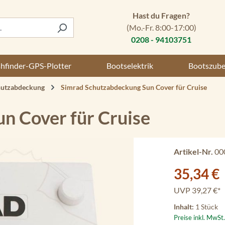
Hast du Fragen?
(Mo.-Fr. 8:00-17:00)
0208 - 94103751
shfinder-GPS-Plotter
Bootselektrik
Bootszub
hutzabdeckung
Simrad Schutzabdeckung Sun Cover für Cruise
n Cover für Cruise
Artikel-Nr.
00
Verkaufspreis:
35,34 €
UVP
39,27 €*
Inhalt:
1 Stück
Preise inkl. MwSt