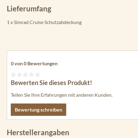
Lieferumfang
1 x Simrad Cruise Schutzabdeckung
0 von 0 Bewertungen
Bewerten Sie dieses Produkt!
Durchschnittliche Bewertung von 0 von 5 Sternen
Teilen Sie Ihre Erfahrungen mit anderen Kunden.
Bewertung schreiben
Herstellerangaben