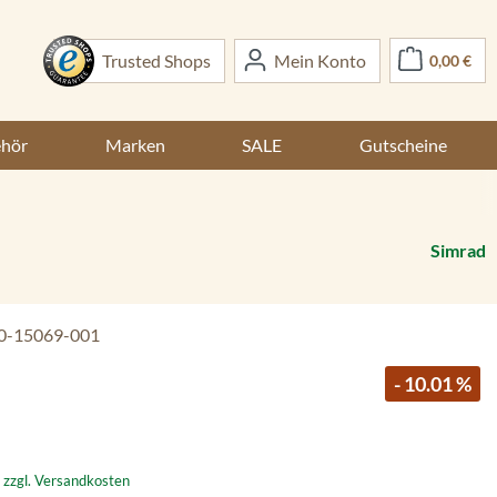
War
Trusted Shops
Mein Konto
0,00 €
ehör
Marken
SALE
Gutscheine
Simrad
0-15069-001
- 10.01 %
. zzgl. Versandkosten