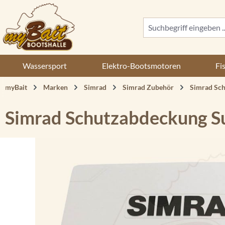
 Hauptinhalt springen
Zur Suche springen
Zur Hauptnavigation springen
Wassersport
Elektro-Bootsmotoren
Fi
myBait
Marken
Simrad
Simrad Zubehör
Simrad Sc
Simrad Schutzabdeckung Su
Bildergalerie überspringen