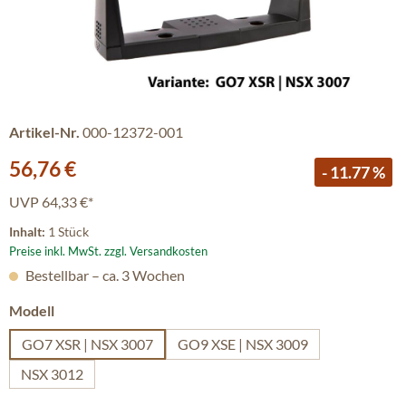
Artikel-Nr.
000-12372-001
Verkaufspreis:
56,76 €
- 11.77 %
UVP
64,33 €*
Inhalt:
1 Stück
Preise inkl. MwSt. zzgl. Versandkosten
Bestellbar – ca. 3 Wochen
auswählen
Modell
GO7 XSR | NSX 3007
GO9 XSE | NSX 3009
NSX 3012