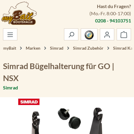
Hast du Fragen?
Zum Hauptinhalt springen
(Mo.-Fr. 8:00-17:00)
0208 - 94103751
War
myBait
Marken
Simrad
Simrad Zubehör
Simrad Kar
Simrad Bügelhalterung für GO |
NSX
Simrad
Bildergalerie überspringen