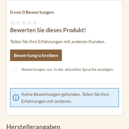
0 von 0 Bewertungen
Bewerten Sie dieses Produkt!
Durchschnittliche Bewertung von 0 von 5 Sternen
Teilen Sie Ihre Erfahrungen mit anderen Kunden.
Bewertung schreiben
Bewertungen nur in der aktuellen Sprache anzeigen.
Keine Bewertungen gefunden. Teilen Sie Ihre
Erfahrungen mit anderen.
Herstellerangaben