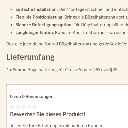
Einfache Installation:
Die Montage ist schnell und einfach
Flexible Positionierung:
Bringe die Bügelhalterung dort a
Sichere Befestigungsoption:
Die Bügelhalterung hält dei
Langlebiger Nuten:
Robuste Konstruktion aus korrosion
Bestelle jetzt deine Simrad Bügelhalterung und genieße die V
Lieferumfang
1 x Simrad Bügelhalterung für Cruise 9 oder NSS evo3|3S
0 von 0 Bewertungen
Bewerten Sie dieses Produkt!
Durchschnittliche Bewertung von 0 von 5 Sternen
Teilen Sie Ihre Erfahrungen mit anderen Kunden.