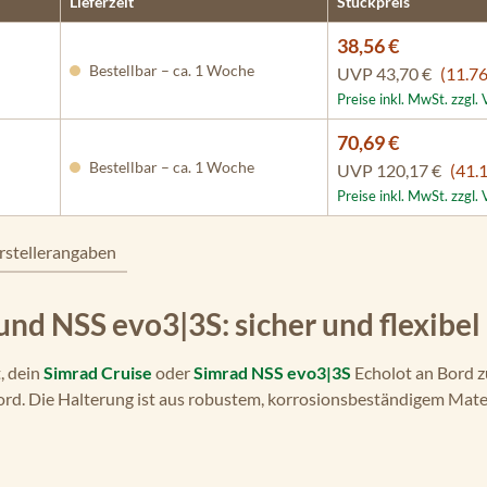
Lieferzeit
Stückpreis
38,56 €
Bestellbar – ca. 1 Woche
UVP
43,70 €
(11.7
Preise inkl. MwSt. zzgl
70,69 €
Bestellbar – ca. 1 Woche
UVP
120,17 €
(41.
Preise inkl. MwSt. zzgl
rstellerangaben
und NSS evo3|3S: sicher und flexibel
, dein
Simrad Cruise
oder
Simrad NSS evo3|3S
Echolot an Bord z
d. Die Halterung ist aus robustem, korrosionsbeständigem Materia