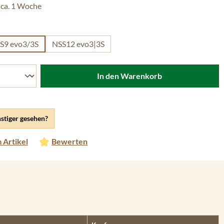
 ca. 1 Woche
len
SS9 evo3/3S
NSS12 evo3|3S
In den Warenkorb
stiger gesehen?
 Artikel
Bewerten