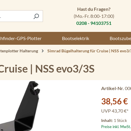
Hast du Fragen?
(Mo.-Fr. 8:00-17:00)
0208 - 94103751
shfinder-GPS-Plotter
Bootselektrik
Bootszub
tenplotter Halterung
Simrad Bügelhalterung für Cruise | NSS evo3/
Cruise | NSS evo3/3S
Artikel-Nr.
00
Verkaufspreis:
38,56 €
UVP
43,70 €*
Inhalt:
1 Stück
Preise inkl. MwSt