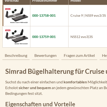
Vorschau
Produktnummer
Modell
000-13758-001
Cruise 9 | NSS9 evo3/3S
000-13759-001
NSS12 evo3|3S
Beschreibung
Bewertungen
Fragen zum Artikel
He
Simrad Bügelhalterung für Cruise 
Suchst du nach einer einfachen und
komfortablen
Möglichkeit
Echolot
sicher und bequem
an jedem gewünschten Platz an Bor
Bedingungen fest sitzt.
Eigenschaften und Vorteile