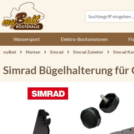
 Hauptinhalt springen
Zur Suche springen
Zur Hauptnavigation springen
Wassersport
Elektro-Bootsmotoren
Fi
myBait
Marken
Simrad
Simrad Zubehör
Simrad Kar
Simrad Bügelhalterung für 
Bildergalerie überspringen