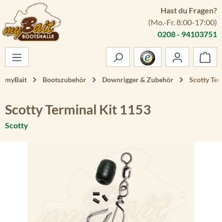
Hast du Fragen?
Zum Hauptinhalt springen
(Mo.-Fr. 8:00-17:00)
0208 - 94103751
War
myBait
Bootszubehör
Downrigger & Zubehör
Scotty Ter
Scotty Terminal Kit 1153
Scotty
Bildergalerie überspringen