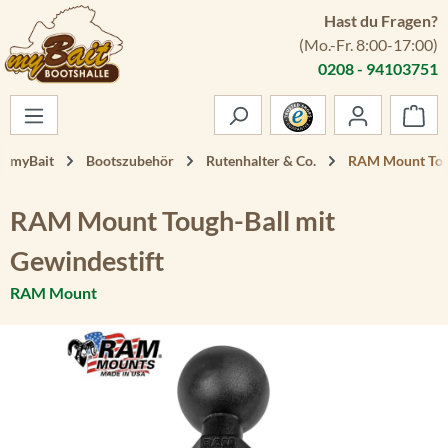
Hast du Fragen?
Zum Hauptinhalt springen
(Mo.-Fr. 8:00-17:00)
0208 - 94103751
War
myBait
Bootszubehör
Rutenhalter & Co.
RAM Mount Toug
RAM Mount Tough-Ball mit
Gewindestift
RAM Mount
Bildergalerie überspringen