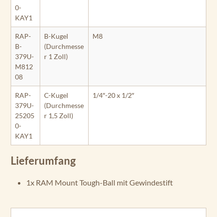
0-
KAY1
RAP-
B-Kugel
M8
B-
(Durchmesse
379U-
r 1 Zoll)
M812
08
RAP-
C-Kugel
1/4″-20 x 1/2″
379U-
(Durchmesse
25205
r 1,5 Zoll)
0-
KAY1
Lieferumfang
1x RAM Mount Tough-Ball mit Gewindestift