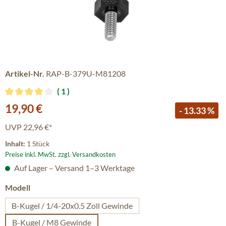
Artikel-Nr.
RAP-B-379U-M81208
1
Durchschnittliche Bewertung von 4 von 5 Sternen
Verkaufspreis:
19,90 €
- 13.33 %
UVP
22,96 €*
Inhalt:
1 Stück
Preise inkl. MwSt. zzgl. Versandkosten
Auf Lager – Versand 1–3 Werktage
auswählen
Modell
B-Kugel / 1/4-20x0.5 Zoll Gewinde
B-Kugel / M8 Gewinde