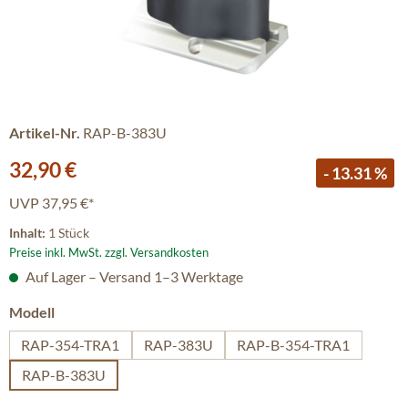
Artikel-Nr.
RAP-B-383U
Verkaufspreis:
32,90 €
- 13.31 %
UVP
37,95 €*
Inhalt:
1 Stück
Preise inkl. MwSt. zzgl. Versandkosten
Auf Lager – Versand 1–3 Werktage
auswählen
Modell
RAP-354-TRA1
RAP-383U
RAP-B-354-TRA1
RAP-B-383U