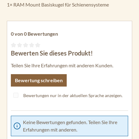
1× RAM Mount Basiskugel für Schienensysteme
0 von 0 Bewertungen
Bewerten Sie dieses Produkt!
Durchschnittliche Bewertung von 0 von 5 Sternen
Teilen Sie Ihre Erfahrungen mit anderen Kunden.
Bewertung schreiben
Bewertungen nur in der aktuellen Sprache anzeigen.
Keine Bewertungen gefunden. Teilen Sie Ihre
Erfahrungen mit anderen.