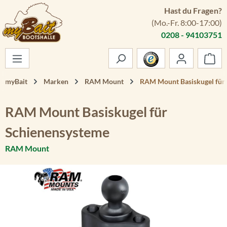
Hast du Fragen?
Zum Hauptinhalt springen
(Mo.-Fr. 8:00-17:00)
0208 - 94103751
War
myBait
Marken
RAM Mount
RAM Mount Basiskugel für
RAM Mount Basiskugel für
Schienensysteme
RAM Mount
Bildergalerie überspringen