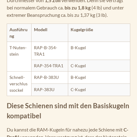
Durchmesser von
1,5 Zoll
verwenden. Denn sie verträgt
bei normalem Gebrauch ca.
bis zu 1,8 kg
(4 lb) und unter
extremer Beanspruchung ca. bis zu 1,37 kg (3 lb).
Ausführu
Modell
Kugelgröße
ng
T-Nuten­
RAP-B-354-
B-Kugel
stein
TRA1
RAP-354-TRA1
C-Kugel
Schnell­
RAP-B-383U
B-Kugel
verschlus
RAP-383U
C-Kugel
s­sockel
Diese Schienen sind mit den Basiskugeln
kompatibel
Du kannst die RAM-Kugeln für nahezu jede Schiene mit
C-
Profil
verwenden. Voraussetzung ist, dass der Nutenstein