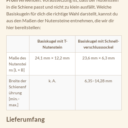
in die Schiene passt und nicht zu klein ausfällt. Welche
Basiskugeln für dich die richtige Wahl darstellt, kannst du
aus den Maßen der Nutensteine entnehmen, die wir dir
hier bereitstellen:
Basiskugel mit T-
Basiskugel mit Schnell­
Nutenstein
verschluss­sockel
Maße des
24,1 mm × 12,2 mm
23,6 mm × 6,3 mm
Nutenstei
ns [L × B]
Breite der
k. A.
6,35–14,28 mm
Schienenf
ührung
[min.–
max.]
Lieferumfang