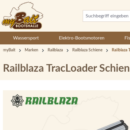
 Hauptinhalt springen
Zur Suche springen
Zur Hauptnavigation springen
Wassersport
Elektro-Bootsmotoren
Fi
myBait
Marken
Railblaza
Railblaza Schiene
Railblaza
Railblaza TracLoader Schie
Bildergalerie überspringen