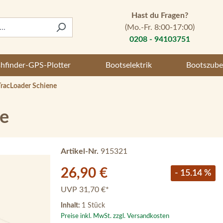
Hast du Fragen?
(Mo.-Fr. 8:00-17:00)
0208 - 94103751
shfinder-GPS-Plotter
Bootselektrik
Bootszube
 TracLoader Schiene
ne
Artikel-Nr.
915321
Verkaufspreis:
26,90 €
- 15.14 %
UVP
31,70 €*
Inhalt:
1 Stück
Preise inkl. MwSt. zzgl. Versandkosten