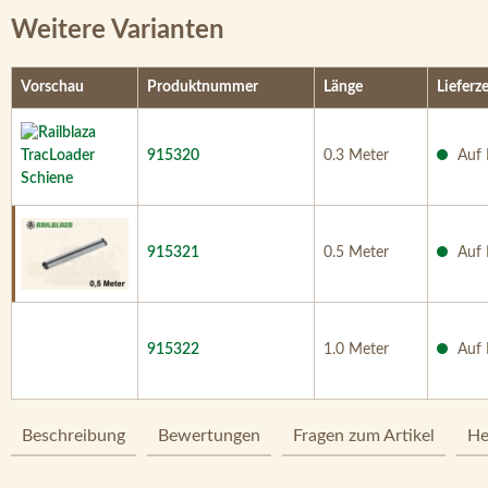
Weitere Varianten
Vorschau
Produktnummer
Länge
Lieferze
915320
0.3 Meter
Auf 
915321
0.5 Meter
Auf 
915322
1.0 Meter
Auf 
Beschreibung
Bewertungen
Fragen zum Artikel
He