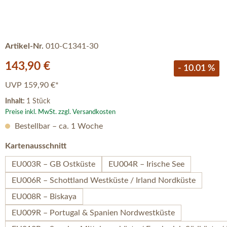
Artikel-Nr.
010-C1341-30
Verkaufspreis:
143,90 €
- 10.01 %
UVP
159,90 €*
Inhalt:
1 Stück
Preise inkl. MwSt. zzgl. Versandkosten
Bestellbar – ca. 1 Woche
auswählen
Kartenausschnitt
EU003R – GB Ostküste
EU004R – Irische See
EU006R – Schottland Westküste / Irland Nordküste
EU008R – Biskaya
EU009R – Portugal & Spanien Nordwestküste