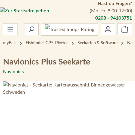
Hast du Fragen?
Zum Hauptinhalt springen
(Mo.-Fr. 8:00-17:00)
0208 - 94103751
War
myBait
Fishfinder-GPS-Plotter
Seekarten & Software
Navi
Navionics Plus Seekarte
Navionics
Bildergalerie überspringen