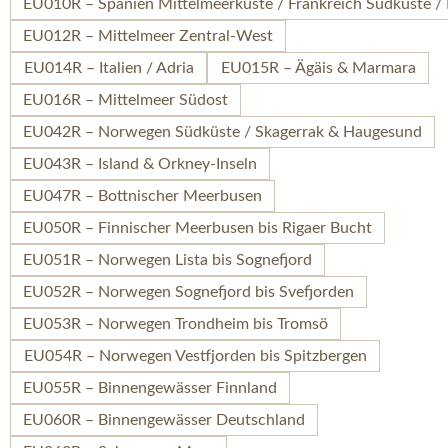
EU010R – Spanien Mittelmeerküste / Frankreich Südküste / 
EU012R – Mittelmeer Zentral-West
EU014R – Italien / Adria
EU015R – Ägäis & Marmara
EU016R – Mittelmeer Südost
EU042R – Norwegen Südküste / Skagerrak & Haugesund
EU043R – Island & Orkney-Inseln
EU047R – Bottnischer Meerbusen
EU050R – Finnischer Meerbusen bis Rigaer Bucht
EU051R – Norwegen Lista bis Sognefjord
EU052R – Norwegen Sognefjord bis Svefjorden
EU053R – Norwegen Trondheim bis Tromsö
EU054R – Norwegen Vestfjorden bis Spitzbergen
EU055R – Binnengewässer Finnland
EU060R – Binnengewässer Deutschland