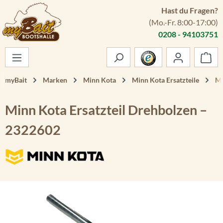
Hast du Fragen?
Zum Hauptinhalt springen
(Mo.-Fr. 8:00-17:00)
0208 - 94103751
War
myBait
Marken
Minn Kota
Minn Kota Ersatzteile
Mi
Minn Kota Ersatzteil Drehbolzen –
2322602
Bildergalerie überspringen