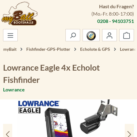
Hast du Fragen?
Zum Hauptinhalt springen
(Mo.-Fr. 8:00-17:00)
0208 - 94103751
War
myBait
Fishfinder-GPS-Plotter
Echolote & GPS
Lowrance
Lowrance Eagle 4x Echolot
Fishfinder
Lowrance
Bildergalerie überspringen