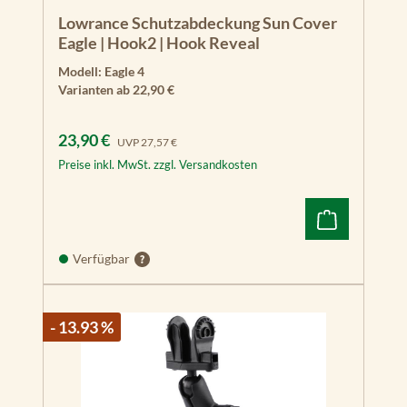
Lowrance Schutzabdeckung Sun Cover
Eagle | Hook2 | Hook Reveal
Modell:
Eagle 4
Varianten ab
22,90 €
Verkaufspreis:
Regulärer Preis:
23,90 €
UVP
27,57 €
Preise inkl. MwSt. zzgl. Versandkosten
Verfügbar
- 13.93 %