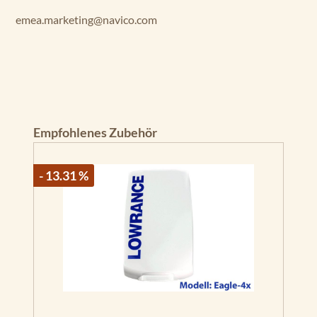
emea.marketing@navico.com
Produktgalerie überspringen
Empfohlenes Zubehör
- 13.31 %