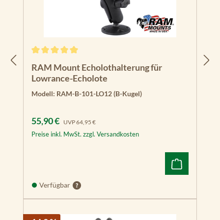
Durchschnittliche Bewertung von 5 von 5 Sternen
RAM Mount Echolothalterung für
Lowrance-Echolote
Modell:
RAM-B-101-LO12 (B-Kugel)
Verkaufspreis:
Regulärer Preis:
55,90 €
UVP
64,95 €
Preise inkl. MwSt. zzgl. Versandkosten
Verfügbar