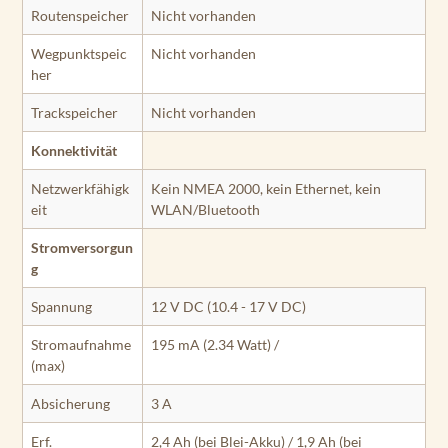
Routenspeicher
Nicht vorhanden
Wegpunktspeic
Nicht vorhanden
her
Trackspeicher
Nicht vorhanden
Konnektivität
Netzwerkfähigk
Kein NMEA 2000, kein Ethernet, kein
eit
WLAN/Bluetooth
Stromversorgun
g
Spannung
12 V DC (10.4 - 17 V DC)
Stromaufnahme
195 mA (2.34 Watt) /
(max)
Absicherung
3 A
Erf.
2,4 Ah (bei Blei-Akku) / 1,9 Ah (bei