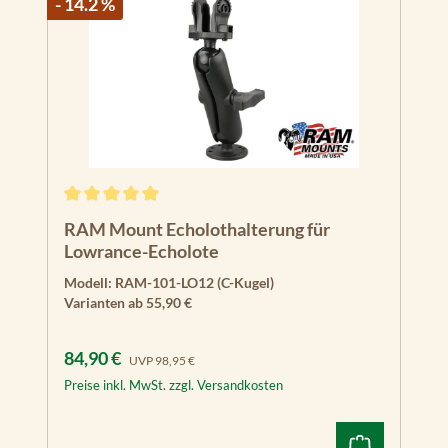
- 14.2 %
Durchschnittliche Bewertung von 5 von 5 Sternen
RAM Mount Echolothalterung für
Lowrance-Echolote
Modell:
RAM-101-LO12 (C-Kugel)
Varianten ab
55,90 €
Verkaufspreis:
Regulärer Preis:
84,90 €
UVP
98,95 €
Preise inkl. MwSt. zzgl. Versandkosten