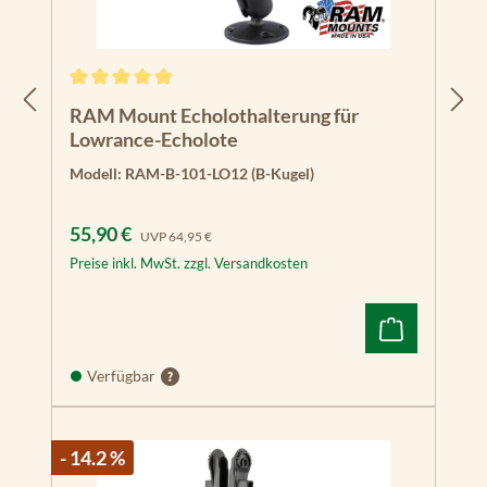
Durchschnittliche Bewertung von 5 von 5 Sternen
RAM Mount Echolothalterung für
Lowrance-Echolote
Modell:
RAM-B-101-LO12 (B-Kugel)
Verkaufspreis:
Regulärer Preis:
55,90 €
UVP
64,95 €
Preise inkl. MwSt. zzgl. Versandkosten
Verfügbar
- 14.2 %