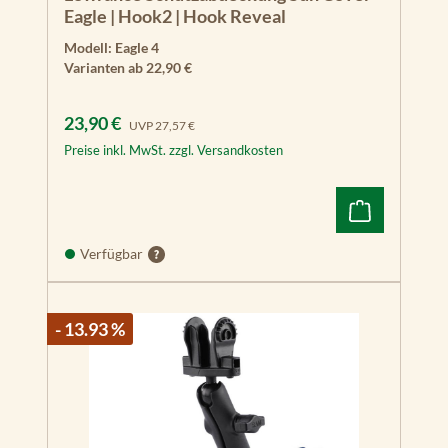
Eagle | Hook2 | Hook Reveal
Modell:
Eagle 4
Varianten ab
22,90 €
Verkaufspreis:
Regulärer Preis:
23,90 €
UVP
27,57 €
Preise inkl. MwSt. zzgl. Versandkosten
Verfügbar
- 13.93 %