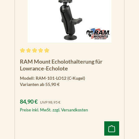
Durchschnittliche Bewertung von 5 von 5 Sternen
RAM Mount Echolothalterung für
Lowrance-Echolote
Modell:
RAM-101-LO12 (C-Kugel)
Varianten ab
55,90 €
Verkaufspreis:
Regulärer Preis:
84,90 €
UVP
98,95 €
Preise inkl. MwSt. zzgl. Versandkosten