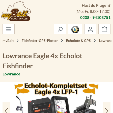
Hast du Fragen?
Zum Hauptinhalt springen
(Mo.-Fr. 8:00-17:00)
0208 - 94103751
War
myBait
Fishfinder-GPS-Plotter
Echolote & GPS
Lowrance
Lowrance Eagle 4x Echolot
Fishfinder
Lowrance
Bildergalerie überspringen