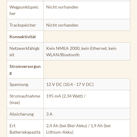
Wegpunktspeic
Nicht vorhanden
her
Trackspeicher
Nicht vorhanden
Konnektivität
Netzwerkfähigk
Kein NMEA 2000, kein Ethernet, kein
eit
WLAN/Bluetooth
Stromversorgun
g
Spannung
12 V DC (10.4 - 17 V DC)
Stromaufnahme
195 mA (2.34 Watt) /
(max)
Absicherung
3 A
Erf.
2,4 Ah (bei Blei-Akku) / 1,9 Ah (bei
Batteriekapazitä
Lithium-Akku)